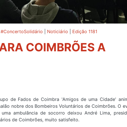
,
#ConcertoSolidário
|
Noticiário
|
Edição 1181
PARA COIMBRÕES A
grupo de Fados de Coimbra 'Amigos de uma Cidade' ani
 salão nobre dos Bombeiros Voluntários de Coimbrões. O e
 uma ambulância de socorro deixou André Lima, presi
rios de Coimbrões, muito satisfeito.