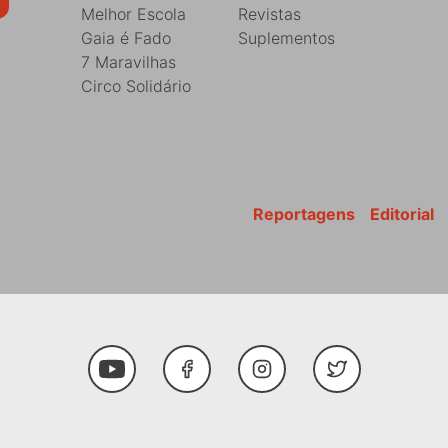
Melhor Escola
Revistas
Gaia é Fado
Suplementos
7 Maravilhas
Circo Solidário
Reportagens
Editorial
Youtube
Facebook
Instagram
Twitter