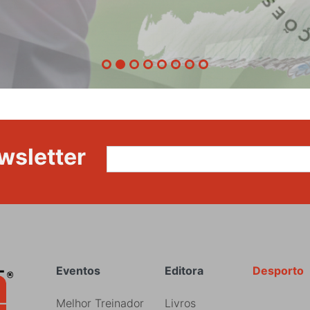
etapa
da
87ª
Volta
a
Portugal
wsletter
Rodapé
Eventos
Editora
Desporto
Melhor Treinador
Livros