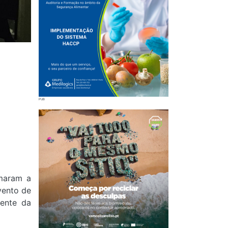
maram a
vento de
dente da