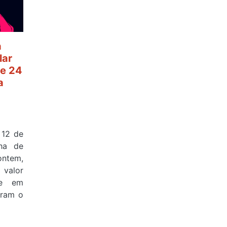
a
lar
e 24
a
 12 de
ha de
ontem,
valor
 e em
aram o