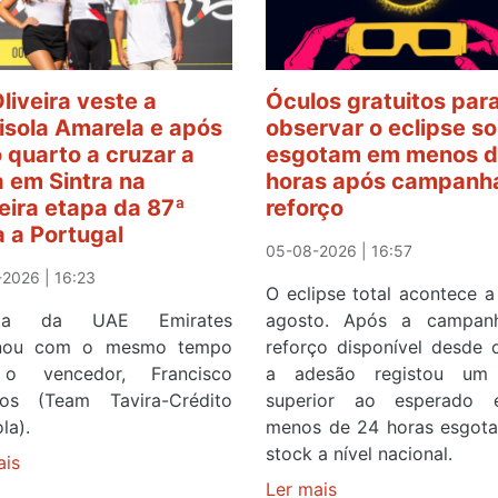
Oliveira veste a
Óculos gratuitos par
sola Amarela e após
observar o eclipse so
o quarto a cruzar a
esgotam em menos d
 em Sintra na
horas após campanh
eira etapa da 87ª
reforço
a a Portugal
05-08-2026 | 16:57
2026 | 16:23
O eclipse total acontece a
ista da UAE Emirates
agosto. Após a campan
inou com o mesmo tempo
reforço disponível desde 
o vencedor, Francisco
a adesão registou um 
os (Team Tavira-Crédito
superior ao esperado
la).
menos de 24 horas esgot
stock a nível nacional.
ais
sobre
Rui
Ler mais
sobre