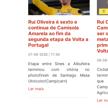
Rui Oliveira é sexto e
Rui 
continua de Camisola
Cami
Amarela ao fim da
ser 
segunda etapa da Volta a
meta
Portugal
prim
Volt
07-08-2026 | 17:36
06-08-
Etapa entre Sines a Albufeira
terminou com vitória no
Cicl
photofinish de Santiago Mesa
term
(Anicolor/Campicarn)
que 
Camp
Ler mais
sobre
Agríco
Rui
Oliveira
Ler m
é