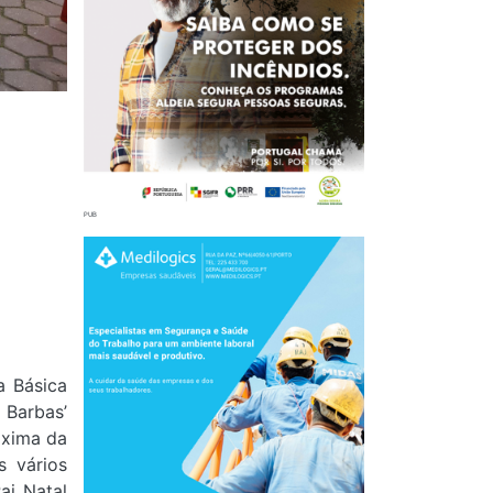
a Básica
 Barbas’
áxima da
s vários
ai Natal