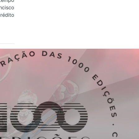
tempo
cisco
édito