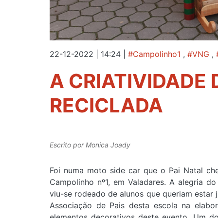
22-12-2022 | 14:24
|
#Campolinho1
,
#VNG
,
A CRIATIVIDADE
RECICLADA
Escrito por
Monica Joady
Foi numa moto side car que o Pai Natal che
Campolinho nº1, em Valadares. A alegria d
viu-se rodeado de alunos que queriam estar j
Associação de Pais desta escola na elabor
elementos decorativos deste evento. Um do