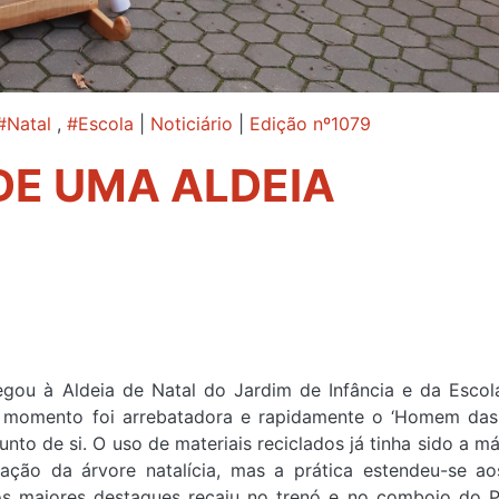
#Natal
,
#Escola
|
Noticiário
|
Edição nº1079
 DE UMA ALDEIA
gou à Aldeia de Natal do Jardim de Infância e da Escol
o momento foi arrebatadora e rapidamente o ‘Homem das
unto de si. O uso de materiais reciclados já tinha sido a m
ação da árvore natalícia, mas a prática estendeu-se ao
s maiores destaques recaiu no trenó e no comboio do P