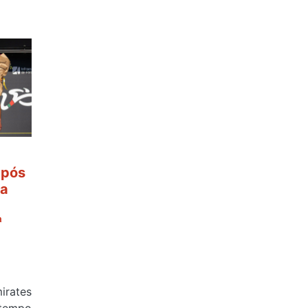
após
 a
ª
rates