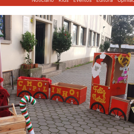
Noticiário
Kids
Eventos
Editora
Opiniã