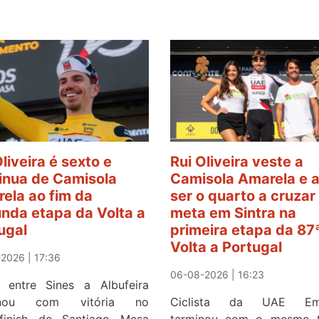
Oliveira é sexto e
Rui Oliveira veste a
inua de Camisola
Camisola Amarela e 
ela ao fim da
ser o quarto a cruzar
nda etapa da Volta a
meta em Sintra na
ugal
primeira etapa da 87
Volta a Portugal
2026 | 17:36
06-08-2026 | 16:23
 entre Sines a Albufeira
inou com vitória no
Ciclista da UAE Emi