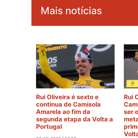
Mais notícias
Rui Oliveira é sexto e
Rui 
continua de Camisola
Cami
Amarela ao fim da
ser 
segunda etapa da Volta a
meta
Portugal
prim
Volt