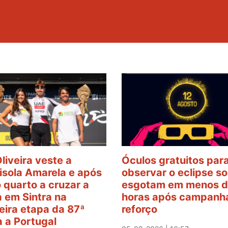
Oliveira veste a
Óculos gratuitos par
sola Amarela e após
observar o eclipse so
o quarto a cruzar a
esgotam em menos d
 em Sintra na
horas após campanh
eira etapa da 87ª
reforço
a a Portugal