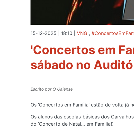
15-12-2025 | 18:10
|
VNG
,
#ConcertosEmFamí
'Concertos em Fam
sábado no Auditór
Escrito por
O Gaiense
Os ‘Concertos em Família’ estão de volta já n
Os alunos das escolas básicas dos Carvalhos,
do ‘Concerto de Natal… em Família!’.