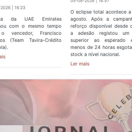
05-08-2026 | 16:57
2026 | 16:23
O eclipse total acontece a
ista da UAE Emirates
agosto. Após a campan
inou com o mesmo tempo
reforço disponível desde 
o vencedor, Francisco
a adesão registou um 
os (Team Tavira-Crédito
superior ao esperado
la).
menos de 24 horas esgot
stock a nível nacional.
ais
sobre
Rui
Ler mais
sobre
Oliveira
Óculos
veste
gratuitos
a
para
Camisola
observar
Amarela
o
e
eclipse
após
solar
ser
esgotam
o
em