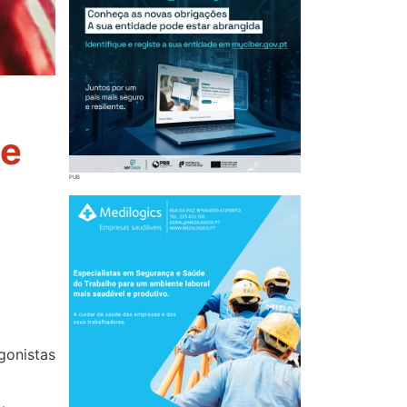
te
gonistas