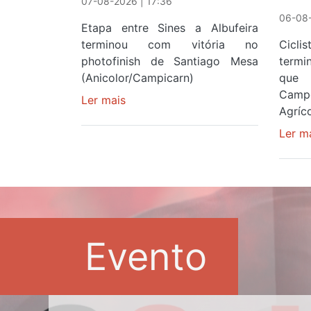
07-08-2026 | 17:36
06-08-
Etapa entre Sines a Albufeira
terminou com vitória no
Cicl
photofinish de Santiago Mesa
term
(Anicolor/Campicarn)
que 
Camp
Ler mais
sobre
Agríco
Rui
Oliveira
Ler m
é
sexto
e
continua
de
Camisola
Evento
Amarela
ao
fim
da