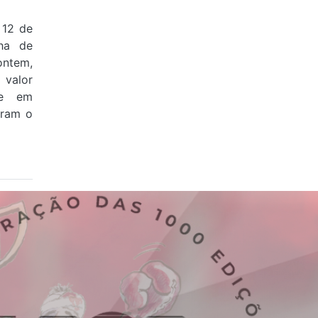
 12 de
ha de
ontem,
valor
 e em
aram o