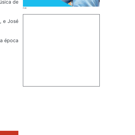
úsica de
, e José
da época