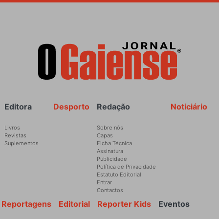
Rodapé
Editora
Desporto
Redação
Noticiário
Livros
Sobre nós
Revistas
Capas
Suplementos
Ficha Técnica
Assinatura
Publicidade
Política de Privacidade
Estatuto Editorial
Entrar
Contactos
Reportagens
Editorial
Reporter Kids
Eventos