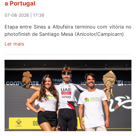
a Portugal
Elvas
07-08-2026 | 17:36
Etapa entre Sines a Albufeira terminou com vitória no
photofinish de Santiago Mesa (Anicolor/Campicarn)
Ler mais
sobre
Rui
Oliveira
é
sexto
e
continua
de
Camisola
Amarela
ao
fim
da