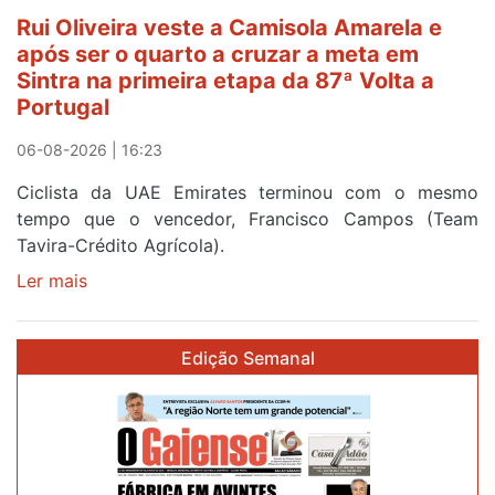
segunda
Rui Oliveira veste a Camisola Amarela e
etapa
após ser o quarto a cruzar a meta em
da
Sintra na primeira etapa da 87ª Volta a
Volta
Portugal
a
Portugal
06-08-2026 | 16:23
Ciclista da UAE Emirates terminou com o mesmo
tempo que o vencedor, Francisco Campos (Team
Tavira-Crédito Agrícola).
Ler mais
sobre
Rui
Oliveira
Edição Semanal
veste
a
Camisola
Amarela
e
após