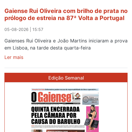
Gaiense Rui Oliveira com brilho de prata no
prólogo de estreia na 87ª Volta a Portugal
05-08-2026 | 15:57
Gaienses Rui Oliveira e João Martins iniciaram a prova
em Lisboa, na tarde desta quarta-feira
Ler mais
sobre
Gaiense
Rui
Edição Semanal
Oliveira
com
brilho
de
prata
no
prólogo
de