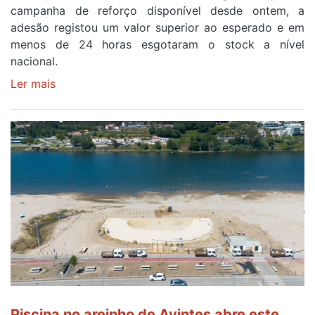
campanha de reforço disponível desde ontem, a
adesão registou um valor superior ao esperado e em
menos de 24 horas esgotaram o stock a nível
nacional.
Ler mais
sobre
Óculos
gratuitos
para
observar
o
eclipse
solar
esgotam
em
menos
de
24
horas
Piscina no areinho de Avintes abre este