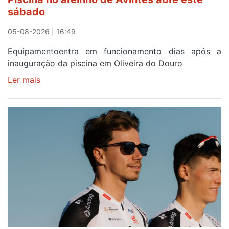
após
sábado
campanha
reforço
05-08-2026 | 16:49
Equipamentoentra em funcionamento dias após a
inauguração da piscina em Oliveira do Douro
Ler mais
sobre
Piscina
no
areinho
de
Avintes
abre
este
sábado