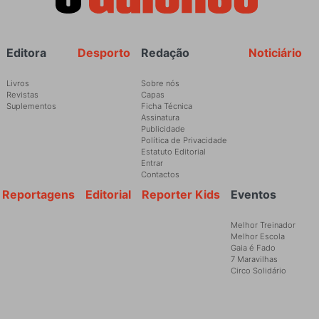
Rodapé
Editora
Desporto
Redação
Noticiário
Livros
Sobre nós
Revistas
Capas
Suplementos
Ficha Técnica
Assinatura
Publicidade
Política de Privacidade
Estatuto Editorial
Entrar
Contactos
Reportagens
Editorial
Reporter Kids
Eventos
Melhor Treinador
Melhor Escola
Gaia é Fado
7 Maravilhas
Circo Solidário