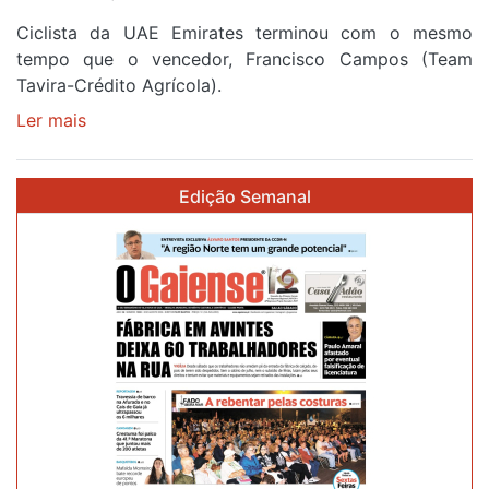
Ciclista da UAE Emirates terminou com o mesmo
tempo que o vencedor, Francisco Campos (Team
Tavira-Crédito Agrícola).
Ler mais
sobre
Rui
Oliveira
Edição Semanal
veste
a
Camisola
Amarela
e
após
ser
o
quarto
a
cruzar
a