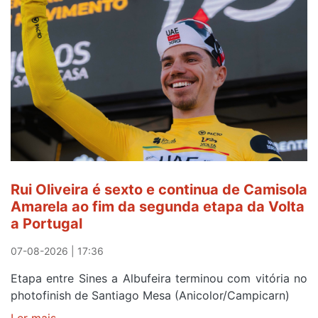
continua
a
ser
do
gaiense
Rui
Oliveira
após
quinto
lugar
entre
Rui Oliveira é sexto e continua de Camisola
Beja
Amarela ao fim da segunda etapa da Volta
e
a Portugal
Elvas
07-08-2026 | 17:36
Etapa entre Sines a Albufeira terminou com vitória no
photofinish de Santiago Mesa (Anicolor/Campicarn)