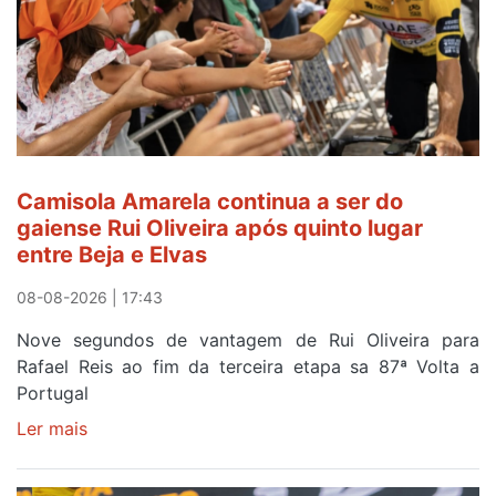
Camisola Amarela continua a ser do
gaiense Rui Oliveira após quinto lugar
entre Beja e Elvas
08-08-2026 | 17:43
Nove segundos de vantagem de Rui Oliveira para
Rafael Reis ao fim da terceira etapa sa 87ª Volta a
Portugal
Ler mais
sobre
Camisola
Amarela