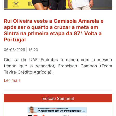
fim
da
segunda
Rui Oliveira veste a Camisola Amarela e
etapa
após ser o quarto a cruzar a meta em
da
Sintra na primeira etapa da 87ª Volta a
Volta
Portugal
a
Portugal
06-08-2026 | 16:23
Ciclista da UAE Emirates terminou com o mesmo
tempo que o vencedor, Francisco Campos (Team
Tavira-Crédito Agrícola).
Ler mais
sobre
Rui
Oliveira
Edição Semanal
veste
a
Camisola