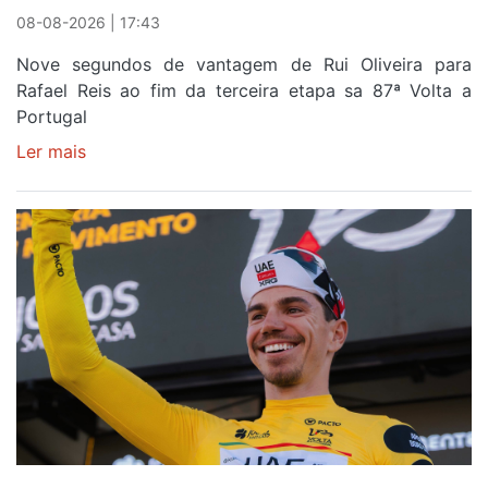
08-08-2026 | 17:43
Nove segundos de vantagem de Rui Oliveira para
Rafael Reis ao fim da terceira etapa sa 87ª Volta a
Portugal
Ler mais
sobre
Camisola
Amarela
continua
a
ser
do
gaiense
Rui
Oliveira
após
quinto
lugar