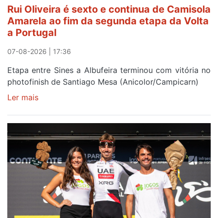
entre
Rui Oliveira é sexto e continua de Camisola
Beja
Amarela ao fim da segunda etapa da Volta
e
a Portugal
Elvas
07-08-2026 | 17:36
Etapa entre Sines a Albufeira terminou com vitória no
photofinish de Santiago Mesa (Anicolor/Campicarn)
Ler mais
sobre
Rui
Oliveira
é
sexto
e
continua
de
Camisola
Amarela
ao