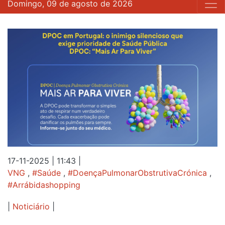
Domingo, 09 de agosto de 2026
17-11-2025 | 11:43
|
VNG
,
#Saúde
,
#DoençaPulmonarObstrutivaCrónica
,
#Arrábidashopping
|
Noticiário
|