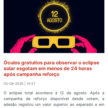
veste
a
Camisola
Amarela
e
após
ser
o
quarto
a
cruzar
Óculos gratuitos para observar o eclipse
a
solar esgotam em menos de 24 horas
meta
após campanha reforço
em
Sintra
05-08-2026 | 16:57
na
O eclipse total acontece a 12 de agosto. Após a
primeira
campanha de reforço disponível desde ontem, a
etapa
adesão registou um valor superior ao esperado e em
da