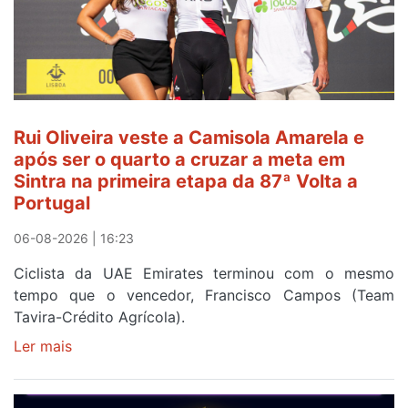
Camisola
Amarela
ao
fim
da
segunda
Rui Oliveira veste a Camisola Amarela e
etapa
após ser o quarto a cruzar a meta em
da
Sintra na primeira etapa da 87ª Volta a
Volta
Portugal
a
Portugal
06-08-2026 | 16:23
Ciclista da UAE Emirates terminou com o mesmo
tempo que o vencedor, Francisco Campos (Team
Tavira-Crédito Agrícola).
Ler mais
sobre
Rui
Oliveira