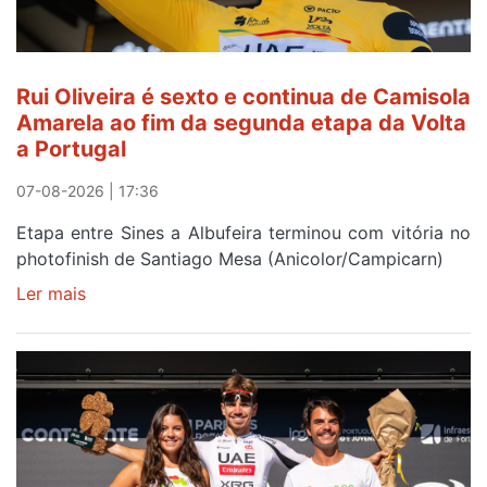
Rui Oliveira é sexto e continua de Camisola
Amarela ao fim da segunda etapa da Volta
a Portugal
07-08-2026 | 17:36
Etapa entre Sines a Albufeira terminou com vitória no
photofinish de Santiago Mesa (Anicolor/Campicarn)
Ler mais
sobre
Rui
Oliveira
é
sexto
e
continua
de