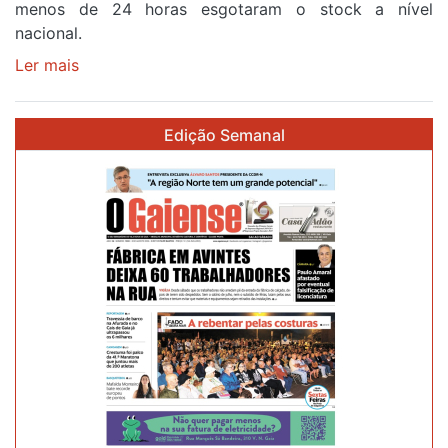
menos de 24 horas esgotaram o stock a nível
87ª
nacional.
Volta
a
Ler mais
sobre
Portugal
Óculos
gratuitos
Edição Semanal
para
observar
o
eclipse
solar
esgotam
em
menos
de
24
horas
após
campanha