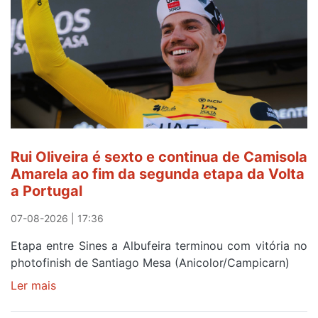
ser
do
gaiense
Rui
Oliveira
após
quinto
lugar
entre
Rui Oliveira é sexto e continua de Camisola
Beja
Amarela ao fim da segunda etapa da Volta
e
a Portugal
Elvas
07-08-2026 | 17:36
Etapa entre Sines a Albufeira terminou com vitória no
photofinish de Santiago Mesa (Anicolor/Campicarn)
Ler mais
sobre
Rui