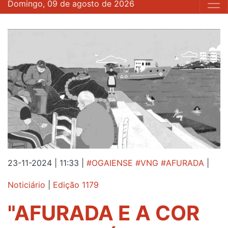
Domingo, 09 de agosto de 2026
23-11-2024 | 11:33
|
#OGAIENSE #VNG #AFURADA
|
Noticiário
|
Edição 1179
"AFURADA E A COR