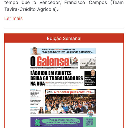
tempo que o vencedor, Francisco Campos (Team
Tavira-Crédito Agrícola).
Ler mais
sobre
Rui
Oliveira
Edição Semanal
veste
a
Camisola
Amarela
e
após
ser
o
quarto
a
cruzar
a
meta
em