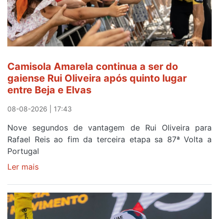
Camisola Amarela continua a ser do
gaiense Rui Oliveira após quinto lugar
entre Beja e Elvas
08-08-2026 | 17:43
Nove segundos de vantagem de Rui Oliveira para
Rafael Reis ao fim da terceira etapa sa 87ª Volta a
Portugal
Ler mais
sobre
Camisola
Amarela
continua
a