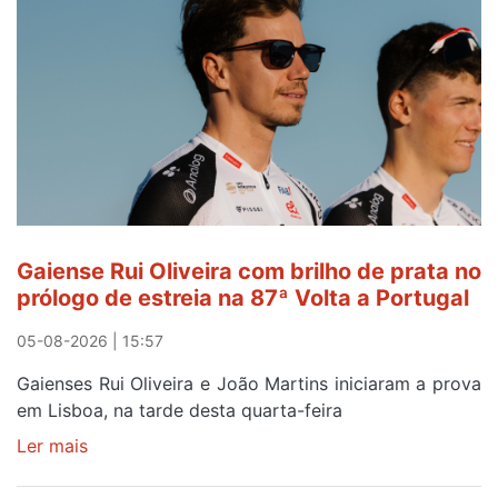
de
Avintes
abre
este
sábado
Gaiense Rui Oliveira com brilho de prata no
prólogo de estreia na 87ª Volta a Portugal
05-08-2026 | 15:57
Gaienses Rui Oliveira e João Martins iniciaram a prova
em Lisboa, na tarde desta quarta-feira
Ler mais
sobre
Gaiense