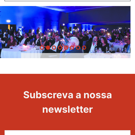
20 Anos -
Evento
22
Subscreva a nossa
Maravilhas
newsletter