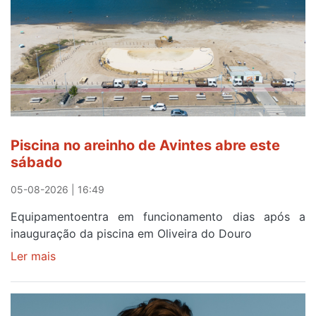
eclipse
solar
esgotam
em
menos
de
24
horas
Piscina no areinho de Avintes abre este
após
sábado
campanha
reforço
05-08-2026 | 16:49
Equipamentoentra em funcionamento dias após a
inauguração da piscina em Oliveira do Douro
Ler mais
sobre
Piscina
no
areinho