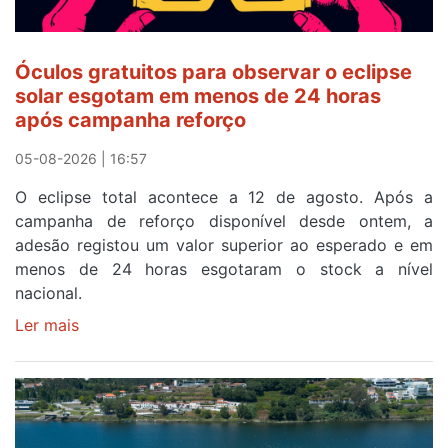
Óculos gratuitos para observar o eclipse
solar esgotam em menos de 24 horas
após campanha reforço
05-08-2026 | 16:57
O eclipse total acontece a 12 de agosto. Após a
campanha de reforço disponível desde ontem, a
adesão registou um valor superior ao esperado e em
menos de 24 horas esgotaram o stock a nível
nacional.
Ler mais
sobre
Óculos
gratuitos
para
observar
o