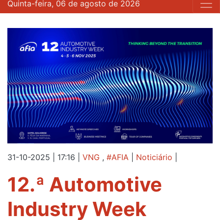
Quinta-feira, 06 de agosto de 2026
31-10-2025 | 17:16
|
VNG
,
#AFIA
|
Noticiário
|
12.ª Automotive
Industry Week