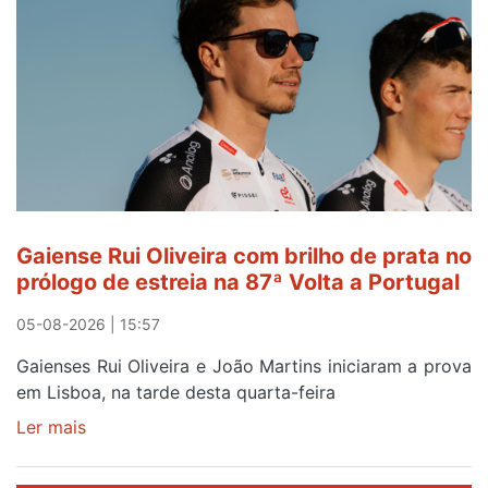
de
Avintes
abre
este
sábado
Gaiense Rui Oliveira com brilho de prata no
prólogo de estreia na 87ª Volta a Portugal
05-08-2026 | 15:57
Gaienses Rui Oliveira e João Martins iniciaram a prova
em Lisboa, na tarde desta quarta-feira
Ler mais
sobre
Gaiense
Rui