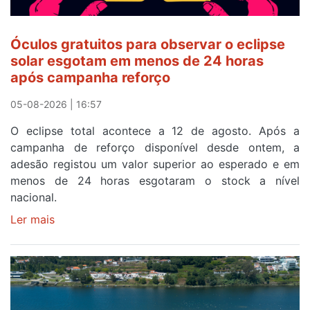
Óculos gratuitos para observar o eclipse
solar esgotam em menos de 24 horas
após campanha reforço
05-08-2026 | 16:57
O eclipse total acontece a 12 de agosto. Após a
campanha de reforço disponível desde ontem, a
adesão registou um valor superior ao esperado e em
menos de 24 horas esgotaram o stock a nível
nacional.
Ler mais
sobre
Óculos
gratuitos
para
observar
o