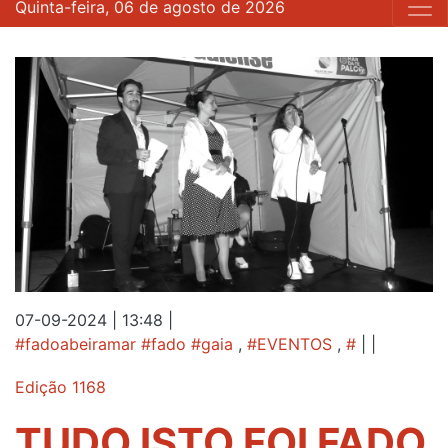
Quinta-feira, 06 de agosto de 2026
07-09-2024 | 13:48
|
#fadoabeiramar #fado #gaia
,
#EVENTOS
,
#
|
|
Edição 1168
TUDO ISTO FOI FADO