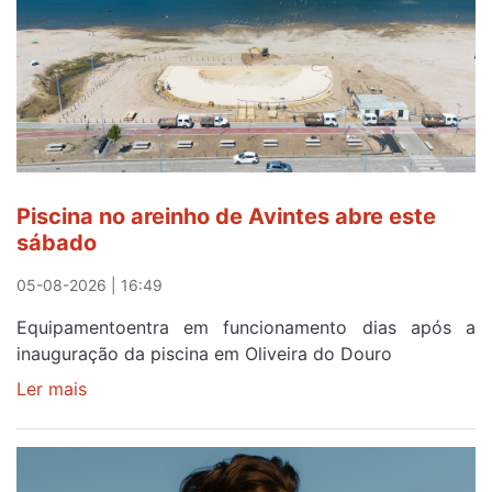
eclipse
solar
esgotam
em
menos
de
24
horas
Piscina no areinho de Avintes abre este
após
sábado
campanha
reforço
05-08-2026 | 16:49
Equipamentoentra em funcionamento dias após a
inauguração da piscina em Oliveira do Douro
Ler mais
sobre
Piscina
no
areinho