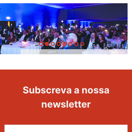
20 Anos -
Evento
22
Subscreva a nossa
Maravilhas
newsletter