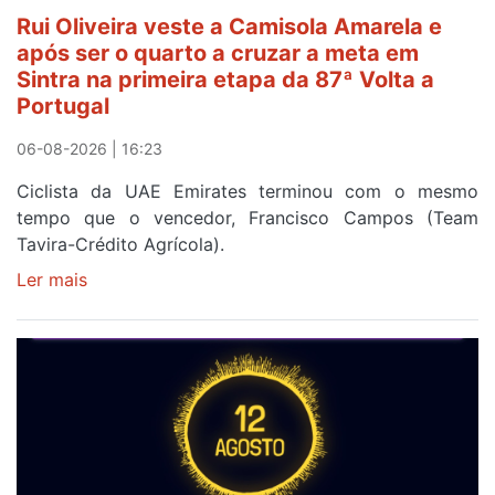
Rui Oliveira veste a Camisola Amarela e
após ser o quarto a cruzar a meta em
Sintra na primeira etapa da 87ª Volta a
Portugal
06-08-2026 | 16:23
Ciclista da UAE Emirates terminou com o mesmo
tempo que o vencedor, Francisco Campos (Team
Tavira-Crédito Agrícola).
Ler mais
sobre
Rui
Oliveira
veste
a
Camisola
Amarela
e
após