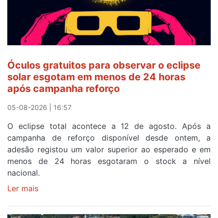
ser
o
quarto
a
cruzar
Óculos gratuitos para observar o eclipse
a
solar esgotam em menos de 24 horas
meta
após campanha reforço
em
Sintra
05-08-2026 | 16:57
na
O eclipse total acontece a 12 de agosto. Após a
primeira
campanha de reforço disponível desde ontem, a
etapa
adesão registou um valor superior ao esperado e em
da
menos de 24 horas esgotaram o stock a nível
87ª
nacional.
Volta
a
Ler mais
sobre
Portugal
Óculos
gratuitos