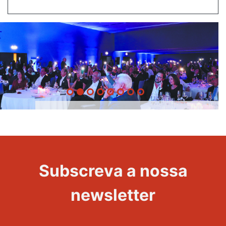
20 Anos -
Evento
22
Subscreva a nossa
Maravilhas
newsletter