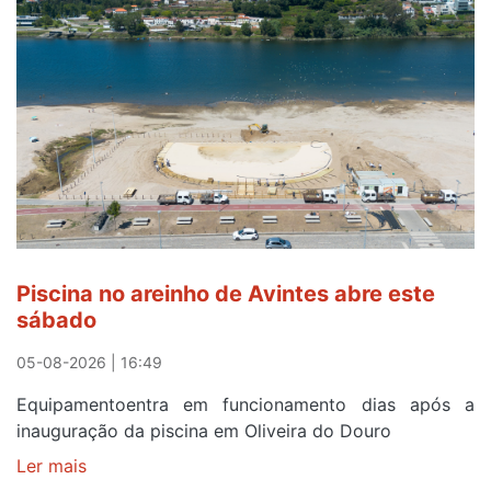
para
observar
o
eclipse
solar
esgotam
em
menos
de
24
horas
Piscina no areinho de Avintes abre este
após
sábado
campanha
reforço
05-08-2026 | 16:49
Equipamentoentra em funcionamento dias após a
inauguração da piscina em Oliveira do Douro
Ler mais
sobre