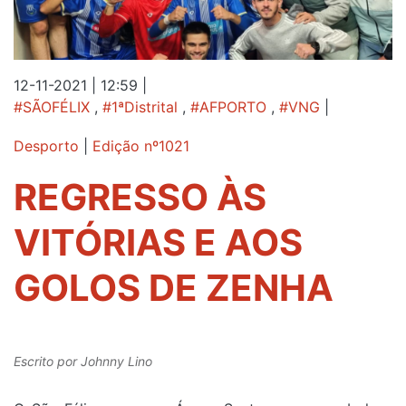
12-11-2021 | 12:59
|
#SÃOFÉLIX
,
#1ªDistrital
,
#AFPORTO
,
#VNG
|
Desporto
|
Edição nº1021
REGRESSO ÀS
VITÓRIAS E AOS
GOLOS DE ZENHA
Escrito por
Johnny Lino