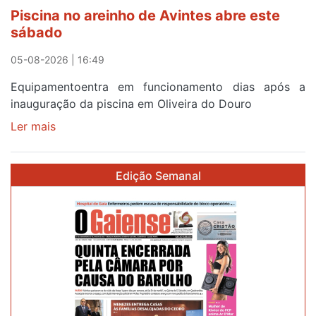
horas
Piscina no areinho de Avintes abre este
após
sábado
campanha
reforço
05-08-2026 | 16:49
Equipamentoentra em funcionamento dias após a
inauguração da piscina em Oliveira do Douro
Ler mais
sobre
Piscina
no
Edição Semanal
areinho
de
Avintes
abre
este
sábado