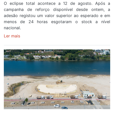
O eclipse total acontece a 12 de agosto. Após a
primeira
campanha de reforço disponível desde ontem, a
etapa
adesão registou um valor superior ao esperado e em
da
menos de 24 horas esgotaram o stock a nível
87ª
nacional.
Volta
a
Ler mais
sobre
Portugal
Óculos
gratuitos
para
observar
o
eclipse
solar
esgotam
em
menos
de
24