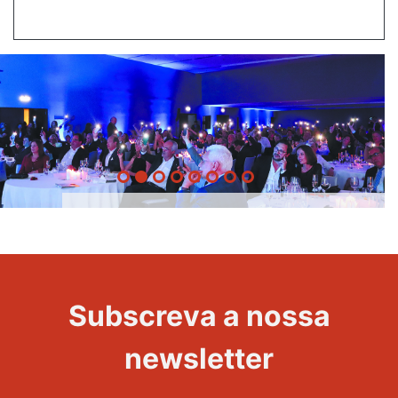
20 Anos -
Evento
22
Subscreva a nossa
Maravilhas
newsletter