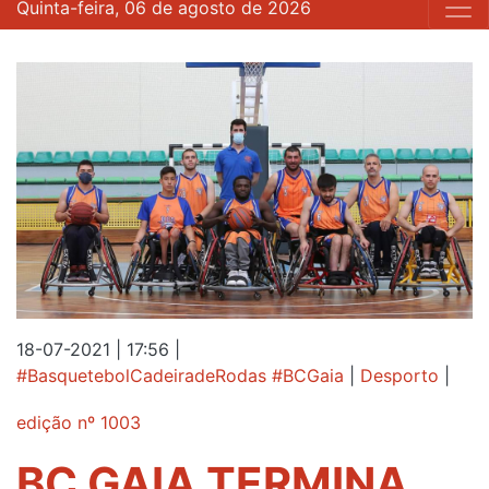
Quinta-feira, 06 de agosto de 2026
18-07-2021 | 17:56
|
#BasquetebolCadeiradeRodas #BCGaia
|
Desporto
|
edição nº 1003
BC GAIA TERMINA