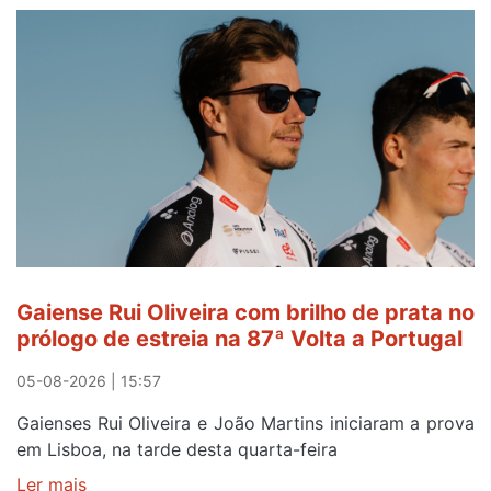
no
areinho
de
Avintes
abre
este
sábado
Gaiense Rui Oliveira com brilho de prata no
prólogo de estreia na 87ª Volta a Portugal
05-08-2026 | 15:57
Gaienses Rui Oliveira e João Martins iniciaram a prova
em Lisboa, na tarde desta quarta-feira
Ler mais
sobre