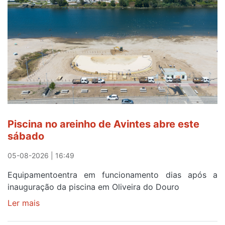
observar
o
eclipse
solar
esgotam
em
menos
de
24
horas
Piscina no areinho de Avintes abre este
após
sábado
campanha
reforço
05-08-2026 | 16:49
Equipamentoentra em funcionamento dias após a
inauguração da piscina em Oliveira do Douro
Ler mais
sobre
Piscina