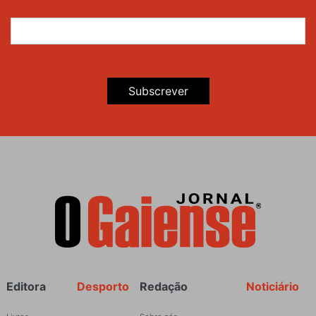
Subscrever
Rodapé
Editora
Desporto
Redação
Noticiário