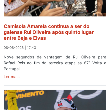
na
Serra
da
Estrela
Camisola Amarela continua a ser do
gaiense Rui Oliveira após quinto lugar
entre Beja e Elvas
08-08-2026 | 17:43
Nove segundos de vantagem de Rui Oliveira para
Rafael Reis ao fim da terceira etapa sa 87ª Volta a
Portugal
Ler mais
sobre
Camisola
Amarela
continua
a
ser