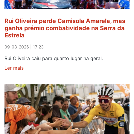
Rui Oliveira perde Camisola Amarela, mas
ganha prémio combatividade na Serra da
Estrela
09-08-2026 | 17:23
Rui Oliveira caiu para quarto lugar na geral.
Ler mais
sobre
Rui
Oliveira
perde
Camisola
Amarela,
mas
ganha
prémio
combatividade