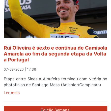
do
gaiense
Rui
Oliveira
após
quinto
lugar
entre
Rui Oliveira é sexto e continua de Camisola
Beja
Amarela ao fim da segunda etapa da Volta
e
a Portugal
Elvas
07-08-2026 | 17:36
Etapa entre Sines a Albufeira terminou com vitória no
photofinish de Santiago Mesa (Anicolor/Campicarn)
Ler mais
sobre
Rui
Oliveira
Edição Semanal
é