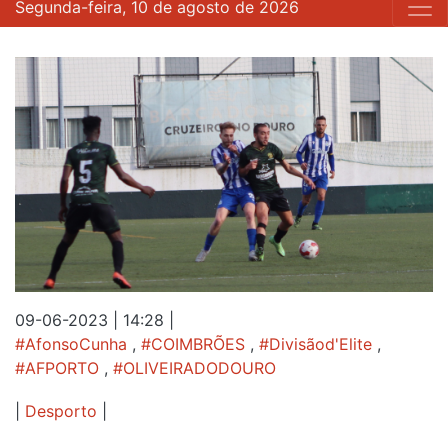
Segunda-feira, 10 de agosto de 2026
09-06-2023 | 14:28
|
#AfonsoCunha
,
#COIMBRÕES
,
#Divisãod'Elite
,
#AFPORTO
,
#OLIVEIRADODOURO
|
Desporto
|