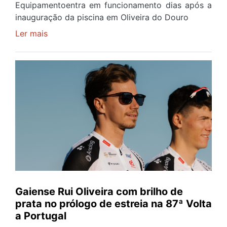
Equipamentoentra em funcionamento dias após a
inauguração da piscina em Oliveira do Douro
Ler mais
sobre
Piscina
no
areinho
de
Avintes
abre
este
sábado
Gaiense Rui Oliveira com brilho de
prata no prólogo de estreia na 87ª Volta
a Portugal