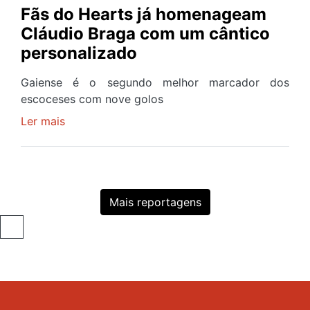
melhor
Fãs do Hearts já homenageam
profissão
Cláudio Braga com um cântico
do
personalizado
Mundo"
-
Gaiense é o segundo melhor marcador dos
garantia
escoceses com nove golos
de
Ler mais
sobre
André
Fãs
Ferreira
do
-
Hearts
Guarda-
já
redes
Mais reportagens
homenageam
do
Cláudio
Moreirense
Braga
com
um
cântico
personalizado