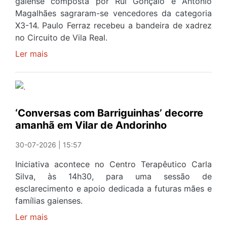
gaiense composta por Rui Gonçalo e António
Vila
Magalhães sagraram-se vencedores da categoria
Nova
X3-14. Paulo Ferraz recebeu a bandeira de xadrez
de
no Circuito de Vila Real.
Gaia
Ler mais
sobre
Pilotos
gaienses
em
destaque
‘Conversas com Barriguinhas’ decorre
nos
amanhã em Vilar de Andorinho
campeonatos
nacionais
30-07-2026 | 15:57
Iniciativa acontece no Centro Terapêutico Carla
Silva, às 14h30, para uma sessão de
esclarecimento e apoio dedicada a futuras mães e
famílias gaienses.
Ler mais
sobre