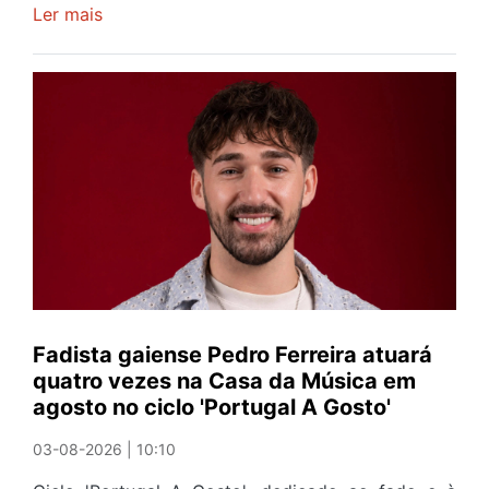
Ler mais
sobre
Homem
de
20
anos
detido
em
Vila
D'Este
com
315
gramas
de
Fadista gaiense Pedro Ferreira atuará
haxixe
quatro vezes na Casa da Música em
este
agosto no ciclo 'Portugal A Gosto'
domingo
03-08-2026 | 10:10