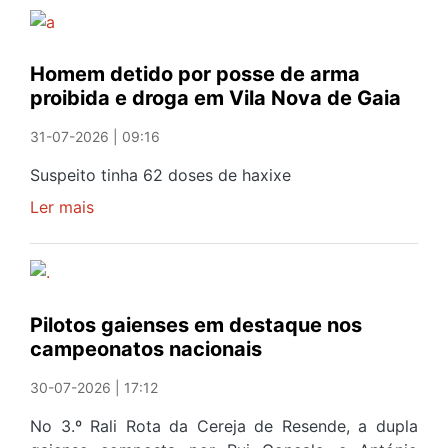
homens
ciclo
detidos
'Portugal
em
A
Homem detido por posse de arma
Santa
Gosto'
proibida e droga em Vila Nova de Gaia
Marinha
após
31-07-2026 | 09:16
admitirem
crimes
Suspeito tinha 62 doses de haxixe
de
Ler mais
sobre
roubo
Homem
agravado
detido
por
posse
Pilotos gaienses em destaque nos
de
campeonatos nacionais
arma
proibida
30-07-2026 | 17:12
e
droga
No 3.º Rali Rota da Cereja de Resende, a dupla
em