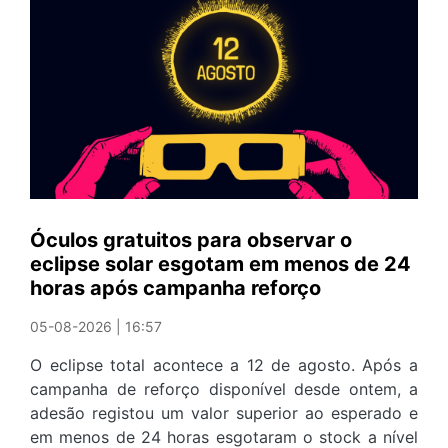
o
novo
empreendimento
da
DOprime
em
Vila
Nova
de
Gaia
Óculos gratuitos para observar o
eclipse solar esgotam em menos de 24
horas após campanha reforço
05-08-2026 | 16:57
O eclipse total acontece a 12 de agosto. Após a
campanha de reforço disponível desde ontem, a
adesão registou um valor superior ao esperado e
em menos de 24 horas esgotaram o stock a nível