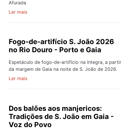
Afurada
Ler mais
sobre
GAIA
EM
FESTA:
São
Fogo-de-artifício S. João 2026
Pedro
no Rio Douro - Porto e Gaia
da
Afurada
Espetáculo de fogo-de-artifício na íntegra, a partir
-
da margem de Gaia na noite de S. João de 2026.
Parte
Ler mais
sobre
1
Fogo-
de-
artifício
S.
Dos balões aos manjericos:
João
Tradições de S. João em Gaia -
2026
Voz do Povo
no