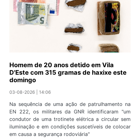
da
Noruega
chegam
a
Valadares
e
S.
Félix
Homem de 20 anos detido em Vila
da
D'Este com 315 gramas de haxixe este
Marinha
domingo
esta
semana
03-08-2026 | 14:06
Na sequência de uma ação de patrulhamento na
EN 222, os militares da GNR identificaram "um
condutor de uma trotinete elétrica a circular sem
iluminação e em condições suscetíveis de colocar
em causa a segurança rodoviária"