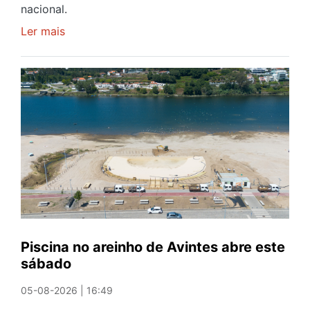
nacional.
Ler mais
sobre
Óculos
gratuitos
para
observar
o
eclipse
solar
esgotam
em
menos
de
24
Piscina no areinho de Avintes abre este
horas
sábado
após
campanha
05-08-2026 | 16:49
reforço