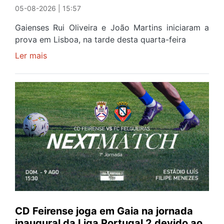
05-08-2026 | 15:57
Gaienses Rui Oliveira e João Martins iniciaram a
prova em Lisboa, na tarde desta quarta-feira
Ler mais
sobre
Gaiense
Rui
Oliveira
com
brilho
de
prata
no
prólogo
de
estreia
na
CD Feirense joga em Gaia na jornada
87ª
inaugural da Liga Portugal 2 devido ao
Volta