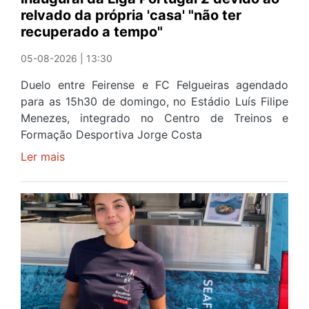
relvado da própria 'casa' "não ter
a
recuperado a tempo"
Portugal
05-08-2026 | 13:30
Duelo entre Feirense e FC Felgueiras agendado
para as 15h30 de domingo, no Estádio Luís Filipe
Menezes, integrado no Centro de Treinos e
Formação Desportiva Jorge Costa
Ler mais
sobre
CD
Feirense
joga
em
Gaia
na
jornada
inaugural
da