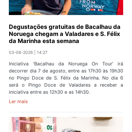
Liga
Portugal
2
Degustações gratuitas de Bacalhau da
devido
Noruega chegam a Valadares e S. Félix
ao
da Marinha esta semana
relvado
da
03-08-2026 | 14:27
própria
'casa'
Iniciativa 'Bacalhau da Noruega On Tour' irá
"não
decorrer dia 7 de agosto, entre as 17h30 às 19h30
ter
no Pingo Doce de S. Félix da Marinha. No dia 6
recuperado
será o Pingo Doce de Valadares a receber a
a
iniciativa entre as 12h30 e as 14h30.
tempo"
Ler mais
sobre
Degustações
gratuitas
de
Bacalhau