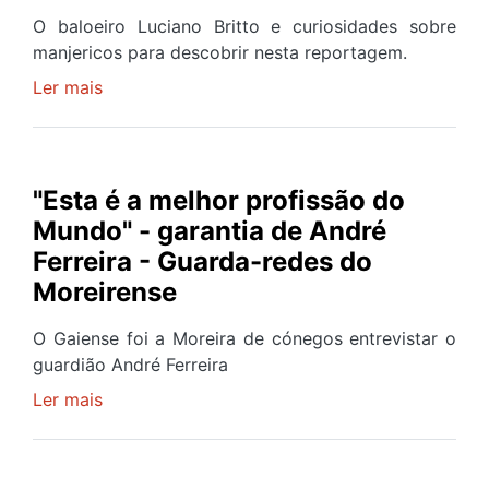
Rio
O baloeiro Luciano Britto e curiosidades sobre
Douro
manjericos para descobrir nesta reportagem.
-
Ler mais
sobre
Porto
Dos
e
balões
Gaia
aos
manjericos:
"Esta é a melhor profissão do
Tradições
Mundo" - garantia de André
de
Ferreira - Guarda-redes do
S.
Moreirense
João
em
O Gaiense foi a Moreira de cónegos entrevistar o
Gaia
guardião André Ferreira
-
Ler mais
sobre
Voz
"Esta
do
é
Povo
a