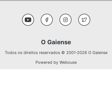
Social Media
Youtube
Facebook
Instagram
Twitter
O Gaiense
Todos os direitos reservados © 2001-2026 O Gaiense
Powered by
Webouse