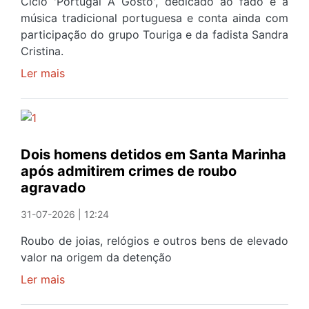
Ciclo 'Portugal A Gosto', dedicado ao fado e à
música tradicional portuguesa e conta ainda com
participação do grupo Touriga e da fadista Sandra
Cristina.
Ler mais
sobre
Fadista
gaiense
Pedro
Ferreira
Dois homens detidos em Santa Marinha
atuará
após admitirem crimes de roubo
quatro
agravado
vezes
na
31-07-2026 | 12:24
Casa
da
Roubo de joias, relógios e outros bens de elevado
Música
valor na origem da detenção
em
Ler mais
sobre
agosto
Dois
no