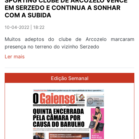
SPORTING CLUBE DE ARCOZELO VENCE
EM SERZEDO E CONTINUA A SONHAR
COM A SUBIDA
10-04-2022 | 18:22
Muitos adeptos do clube de Arcozelo marcaram
presença no terreno do vizinho Serzedo
Ler mais
sobre
SPORTING
CLUBE
Edição Semanal
DE
ARCOZELO
VENCE
EM
SERZEDO
E
CONTINUA
A
SONHAR