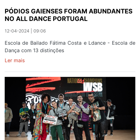
2
PÓDIOS GAIENSES FORAM ABUNDANTES
DE
NO ALL DANCE PORTUGAL
JUNHO
12-04-2024 | 09:06
Escola de Bailado Fátima Costa e Ldance - Escola de
Dança com 13 distinções
Ler mais
sobre
PÓDIOS
GAIENSES
FORAM
ABUNDANTES
NO
ALL
DANCE
PORTUGAL