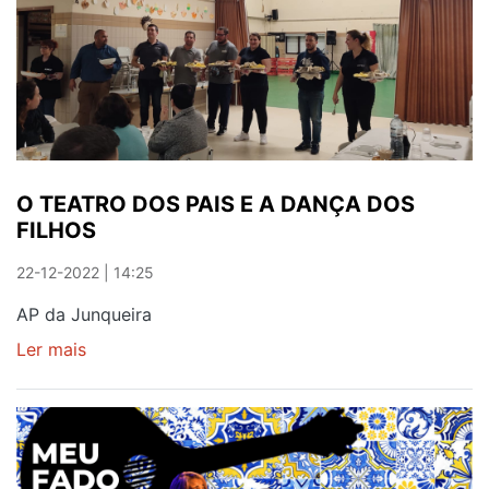
CHEGA
AMANHÃ
AO
PORTO
O TEATRO DOS PAIS E A DANÇA DOS
FILHOS
22-12-2022 | 14:25
AP da Junqueira
Ler mais
sobre
O
TEATRO
DOS
PAIS
E