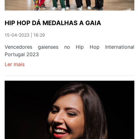
HIP HOP DÁ MEDALHAS A GAIA
15-04-2023 | 16:29
Vencedores gaienses no Hip Hop International
Portugal 2023
Ler mais
sobre
HIP
HOP
DÁ
MEDALHAS
A
GAIA