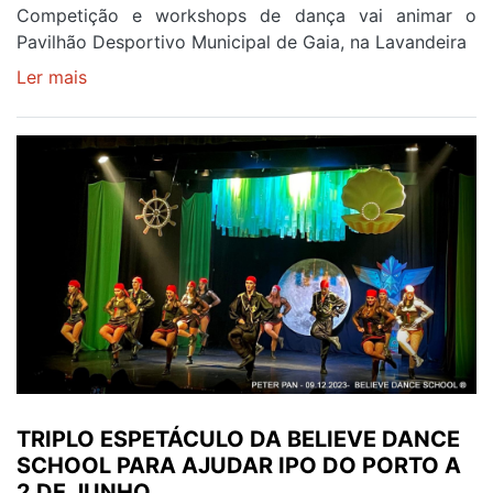
Competição e workshops de dança vai animar o
Pavilhão Desportivo Municipal de Gaia, na Lavandeira
Ler mais
sobre
PORTDANCE
FEST
VAI
DECORRER
EM
GAIA
ESTE
FIM
DE
SEMANA
TRIPLO ESPETÁCULO DA BELIEVE DANCE
SCHOOL PARA AJUDAR IPO DO PORTO A
2 DE JUNHO