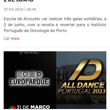
15-04-2024 | 08:45
Escola de Arcozelo vai realizar três galas solidárias, a
2 de junho, com a receita a reverter para o Instituto
Português de Oncologia do Porto
Ler mais
sobre
TRIPLO
ESPETÁCULO
DA
BELIEVE
DANCE
SCHOOL
PARA
AJUDAR
IPO
DO
PORTO
A