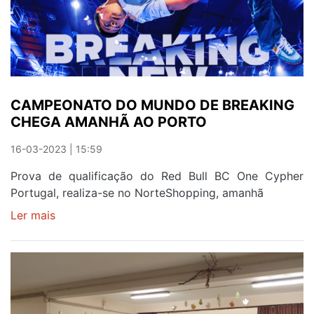
MUSIC
AWARDS
CAMPEONATO DO MUNDO DE BREAKING
CHEGA AMANHÃ AO PORTO
16-03-2023 | 15:59
Prova de qualificação do Red Bull BC One Cypher
Portugal, realiza-se no NorteShopping, amanhã
Ler mais
sobre
CAMPEONATO
DO
MUNDO
DE
BREAKING