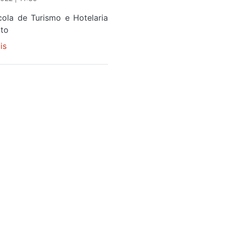
ola de Turismo e Hotelaria
to
is
sobre
CURSOS
DE
CULINÁRIA,
PASTELEIRO
E
DE
RESTAURAÇÃO
VÃO
ABRIR