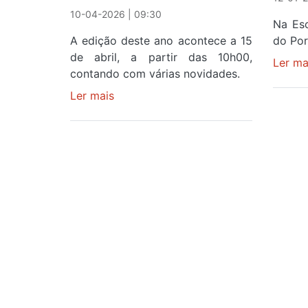
10-04-2026 | 09:30
Na Esc
A edição deste ano acontece a 15
do Por
de abril, a partir das 10h00,
Ler ma
contando com várias novidades.
Ler mais
sobre
Escola
de
Hotelaria
e
Turismo
do
Porto
prepara
nova
edição
da
"Talent