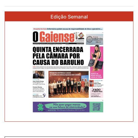
NASCERAM
MENOS
Edição Semanal
6.058
CRIANÇAS
EM
PORTUGAL
NO
ANO
QUE
ESTÁ
A
ACABAR