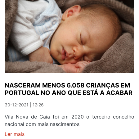
JORGE
FEZ
79.217
TESTES
DO
PEZINHO
EM
2021
NASCERAM MENOS 6.058 CRIANÇAS EM
PORTUGAL NO ANO QUE ESTÁ A ACABAR
30-12-2021 | 12:26
Vila Nova de Gaia foi em 2020 o terceiro concelho
nacional com mais nascimentos
Ler mais
sobre