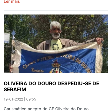
Ler mais
sobre
AMOR
AO
CLUBE
HOMENAGEADO
EM
OLIVEIRA
DO
DOURO
OLIVEIRA DO DOURO DESPEDIU-SE DE
SERAFIM
19-01-2022 | 09:55
Carismático adepto do CF Oliveira do Douro