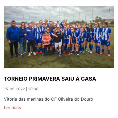
DO
OLIVEIRA
DO
DOURO
A
UM
PASSO
DO
TÍTULO
DISTRITAL
TORNEIO PRIMAVERA SAIU À CASA
15-05-2022 | 20:08
Vitória das meninas do CF Oliveira do Douro
Ler mais
sobre
TORNEIO