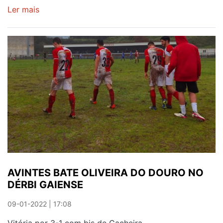
Ler mais
sobre
OLIVEIRA
DO
DOURO
DESPEDIU-
SE
DE
SERAFIM
AVINTES BATE OLIVEIRA DO DOURO NO
DÉRBI GAIENSE
09-01-2022 | 17:08