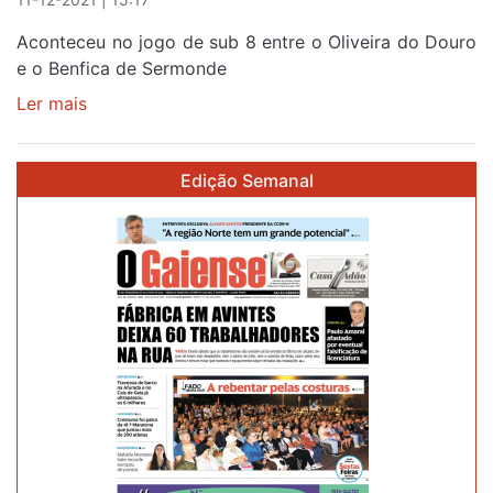
Aconteceu no jogo de sub 8 entre o Oliveira do Douro
e o Benfica de Sermonde
Ler mais
sobre
TOMÁS
VÊ
Edição Semanal
CARTÃO
BRANCO
POR
TER
CONFIRMADO
CANTO
RECLAMADO
PELO
ADVERSÁRIO