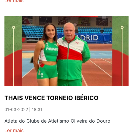
Ler mais
sobre
FC
OLIVEIRA
DO
DOURO
DE
LUTO
PELA
MORTE
DE
ALBERTO
PEIXOTO
THAIS VENCE TORNEIO IBÉRICO
01-03-2022 | 18:31
Atleta do Clube de Atletismo Oliveira do Douro
Ler mais
sobre