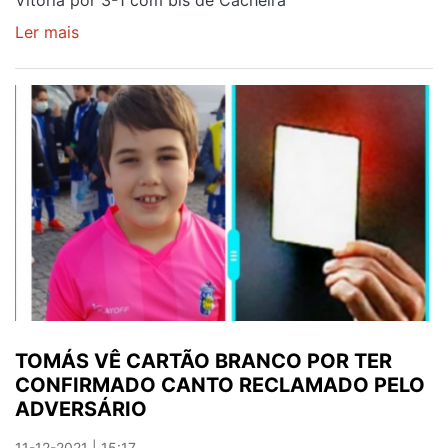
Vitória por 3-1 com bis de Cacheira
Ler mais
sobre
AVINTES
BATE
OLIVEIRA
DO
DOURO
NO
DÉRBI
GAIENSE
TOMÁS VÊ CARTÃO BRANCO POR TER
CONFIRMADO CANTO RECLAMADO PELO
ADVERSÁRIO
11-12-2021 | 15:17