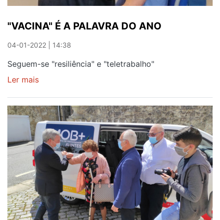
"VACINA" É A PALAVRA DO ANO
04-01-2022 | 14:38
Seguem-se "resiliência" e "teletrabalho"
Ler mais
sobre
"VACINA"
É
A
PALAVRA
DO
ANO