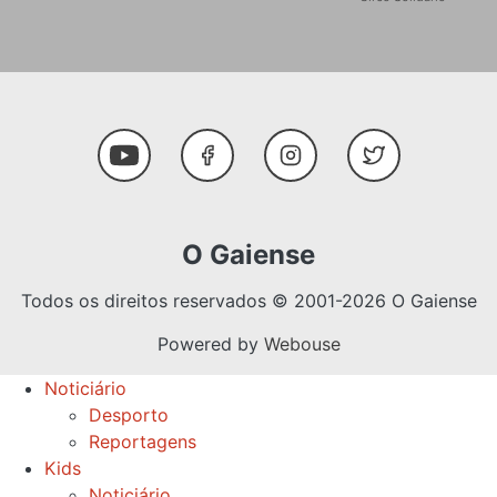
Social Media
Youtube
Facebook
Instagram
Twitter
O Gaiense
Todos os direitos reservados © 2001-2026 O Gaiense
Powered by
Webouse
Noticiário
Desporto
Reportagens
Kids
Noticiário