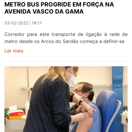
METRO BUS PROGRIDE EM FORÇA NA
AVENIDA VASCO DA GAMA
03-02-2022 | 18:11
Corredor para este transporte de ligação à rede de
metro desde os Arcos do Sardão começa a definir-se
Ler mais
sobre
METRO
BUS
PROGRIDE
EM
FORÇA
NA
AVENIDA
VASCO
DA
GAMA