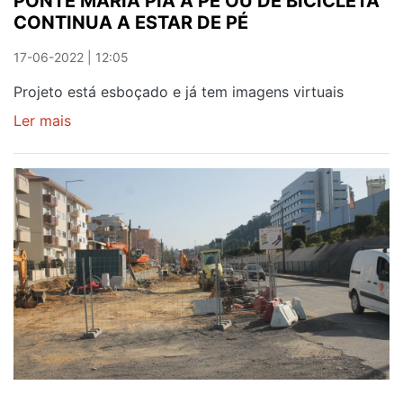
PONTE MARIA PIA A PÉ OU DE BICICLETA
CONTINUA A ESTAR DE PÉ
17-06-2022 | 12:05
Projeto está esboçado e já tem imagens virtuais
Ler mais
sobre
PONTE
MARIA
PIA
A
PÉ
OU
DE
BICICLETA
CONTINUA
A
ESTAR
DE
PÉ