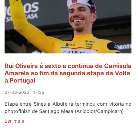
Rui Oliveira é sexto e continua de Camisola
Amarela ao fim da segunda etapa da Volta
a Portugal
07-08-2026 | 17:36
Etapa entre Sines a Albufeira terminou com vitória no
photofinish de Santiago Mesa (Anicolor/Campicarn)
Ler mais
sobre
Rui
Oliveira