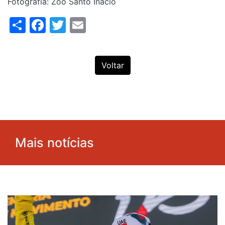
Fotografia: Zoo Santo Inácio
Share
Facebook
Twitter
Email
Voltar
Mais notícias