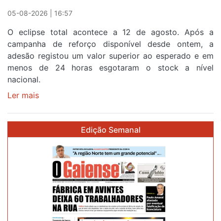
Sintra
05-08-2026 | 16:57
na
O eclipse total acontece a 12 de agosto. Após a
primeira
campanha de reforço disponível desde ontem, a
etapa
adesão registou um valor superior ao esperado e em
da
menos de 24 horas esgotaram o stock a nível
87ª
nacional.
Volta
a
Ler mais
sobre
Portugal
Óculos
gratuitos
Edição Semanal
para
observar
o
eclipse
solar
esgotam
em
menos