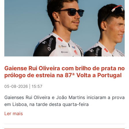
de
Avintes
abre
este
sábado
Gaiense Rui Oliveira com brilho de prata no
prólogo de estreia na 87ª Volta a Portugal
05-08-2026 | 15:57
Gaienses Rui Oliveira e João Martins iniciaram a prova
em Lisboa, na tarde desta quarta-feira
Ler mais
sobre
Gaiense
Rui