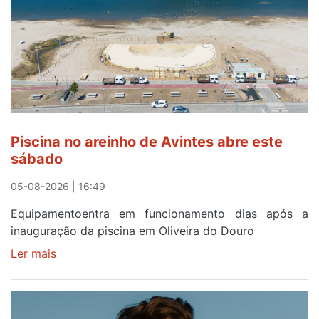
eclipse
solar
esgotam
em
menos
de
24
horas
Piscina no areinho de Avintes abre este
após
sábado
campanha
reforço
05-08-2026 | 16:49
Equipamentoentra em funcionamento dias após a
inauguração da piscina em Oliveira do Douro
Ler mais
sobre
Piscina
no
areinho