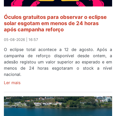
Óculos gratuitos para observar o eclipse
solar esgotam em menos de 24 horas
após campanha reforço
05-08-2026 | 16:57
O eclipse total acontece a 12 de agosto. Após a
campanha de reforço disponível desde ontem, a
adesão registou um valor superior ao esperado e em
menos de 24 horas esgotaram o stock a nível
nacional.
Ler mais
sobre
Óculos
gratuitos
para
observar
o