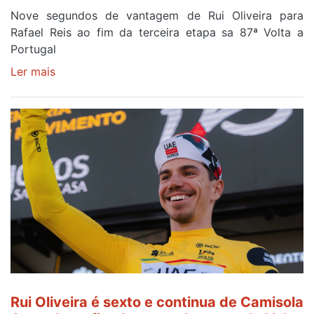
Nove segundos de vantagem de Rui Oliveira para
Rafael Reis ao fim da terceira etapa sa 87ª Volta a
Portugal
Ler mais
sobre
Camisola
Amarela
continua
a
ser
do
gaiense
Rui
Oliveira
após
quinto
lugar
entre
Rui Oliveira é sexto e continua de Camisola
Beja