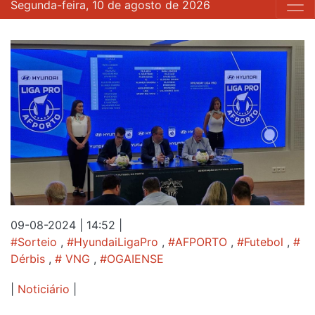
Segunda-feira, 10 de agosto de 2026
09-08-2024 | 14:52
|
#Sorteio
,
#HyundaiLigaPro
,
#AFPORTO
,
#Futebol
,
#
Dérbis
,
# VNG
,
#OGAIENSE
|
Noticiário
|