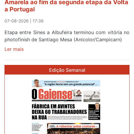
Amarela ao fim da segunda etapa da Volta
e
a Portugal
Elvas
07-08-2026 | 17:36
Etapa entre Sines a Albufeira terminou com vitória no
photofinish de Santiago Mesa (Anicolor/Campicarn)
Ler mais
sobre
Rui
Oliveira
Edição Semanal
é
sexto
e
continua
de
Camisola
Amarela
ao
fim