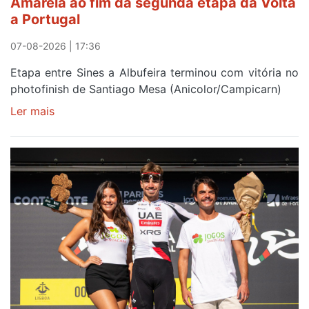
Amarela ao fim da segunda etapa da Volta
a Portugal
07-08-2026 | 17:36
Etapa entre Sines a Albufeira terminou com vitória no
photofinish de Santiago Mesa (Anicolor/Campicarn)
Ler mais
sobre
Rui
Oliveira
é
sexto
e
continua
de
Camisola
Amarela
ao
fim