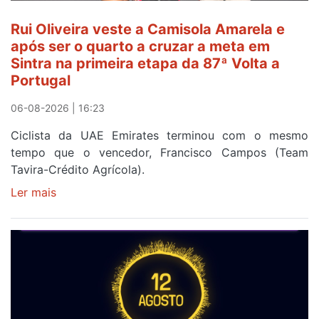
da
segunda
Rui Oliveira veste a Camisola Amarela e
etapa
após ser o quarto a cruzar a meta em
da
Sintra na primeira etapa da 87ª Volta a
Volta
Portugal
a
Portugal
06-08-2026 | 16:23
Ciclista da UAE Emirates terminou com o mesmo
tempo que o vencedor, Francisco Campos (Team
Tavira-Crédito Agrícola).
Ler mais
sobre
Rui
Oliveira
veste
a
Camisola
Amarela
e