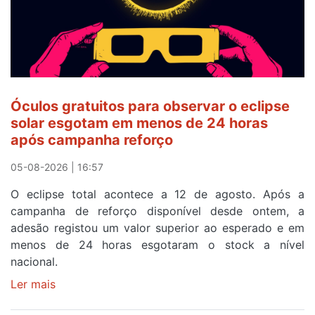
após
ser
o
quarto
a
cruzar
Óculos gratuitos para observar o eclipse
a
solar esgotam em menos de 24 horas
meta
após campanha reforço
em
Sintra
05-08-2026 | 16:57
na
O eclipse total acontece a 12 de agosto. Após a
primeira
campanha de reforço disponível desde ontem, a
etapa
adesão registou um valor superior ao esperado e em
da
menos de 24 horas esgotaram o stock a nível
87ª
nacional.
Volta
a
Ler mais
sobre
Portugal
Óculos