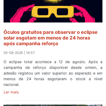
ser
o
quarto
a
cruzar
Óculos gratuitos para observar o eclipse
a
solar esgotam em menos de 24 horas
meta
após campanha reforço
em
Sintra
05-08-2026 | 16:57
na
O eclipse total acontece a 12 de agosto. Após a
primeira
campanha de reforço disponível desde ontem, a
etapa
adesão registou um valor superior ao esperado e em
da
menos de 24 horas esgotaram o stock a nível
87ª
nacional.
Volta
a
Ler mais
sobre
Portugal
Óculos
gratuitos