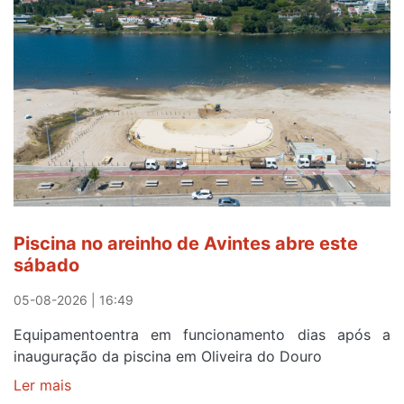
para
observar
o
eclipse
solar
esgotam
em
menos
de
24
horas
Piscina no areinho de Avintes abre este
após
sábado
campanha
reforço
05-08-2026 | 16:49
Equipamentoentra em funcionamento dias após a
inauguração da piscina em Oliveira do Douro
Ler mais
sobre