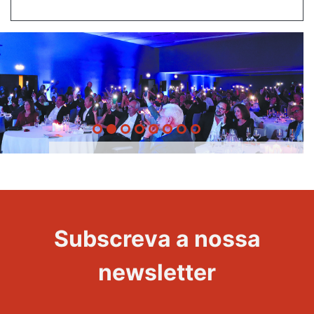
20 Anos -
Evento
22
Subscreva a nossa
Maravilhas
newsletter