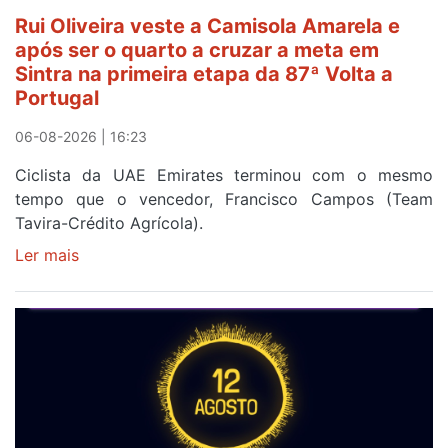
Rui Oliveira veste a Camisola Amarela e
após ser o quarto a cruzar a meta em
Sintra na primeira etapa da 87ª Volta a
Portugal
06-08-2026 | 16:23
Ciclista da UAE Emirates terminou com o mesmo
tempo que o vencedor, Francisco Campos (Team
Tavira-Crédito Agrícola).
Ler mais
sobre
Rui
Oliveira
veste
a
Camisola
Amarela
e
após