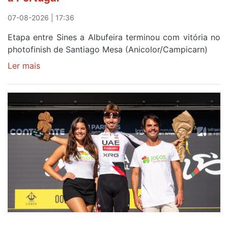
Elvas
07-08-2026 | 17:36
Etapa entre Sines a Albufeira terminou com vitória no
photofinish de Santiago Mesa (Anicolor/Campicarn)
Ler mais
sobre
Rui
Oliveira
é
sexto
e
continua
de
Camisola
Amarela
ao
fim
da
segunda