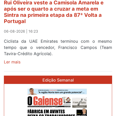
Rui Oliveira veste a Camisola Amarela e
etapa
após ser o quarto a cruzar a meta em
da
Sintra na primeira etapa da 87ª Volta a
Volta
Portugal
a
Portugal
06-08-2026 | 16:23
Ciclista da UAE Emirates terminou com o mesmo
tempo que o vencedor, Francisco Campos (Team
Tavira-Crédito Agrícola).
Ler mais
sobre
Rui
Oliveira
Edição Semanal
veste
a
Camisola
Amarela
e
após