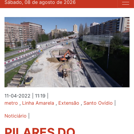
Sábado, 08 de agosto de 2026
11-04-2022 | 11:19
|
metro
,
Linha Amarela
,
Extensão
,
Santo Ovídio
|
Noticiário
|
PILARES DO