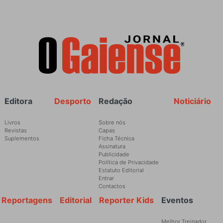
Rodapé
Editora
Desporto
Redação
Noticiário
Livros
Sobre nós
Revistas
Capas
Suplementos
Ficha Técnica
Assinatura
Publicidade
Política de Privacidade
Estatuto Editorial
Entrar
Contactos
Reportagens
Editorial
Reporter Kids
Eventos
Melhor Treinador