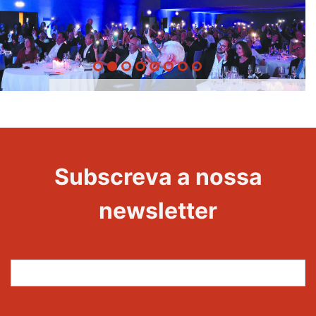
20 Anos -
Evento
22
Subscreva a nossa
Maravilhas
newsletter