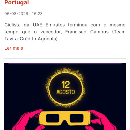
Portugal
06-08-2026 | 16:23
Ciclista da UAE Emirates terminou com o mesmo
tempo que o vencedor, Francisco Campos (Team
Tavira-Crédito Agrícola).
Ler mais
sobre
Rui
Oliveira
veste
a
Camisola
Amarela
e
após
ser
o
quarto