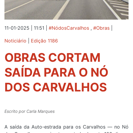
11-01-2025 | 11:51
|
#NódosCarvalhos
,
#Obras
|
Noticiário
|
Edição 1186
OBRAS CORTAM
SAÍDA PARA O NÓ
DOS CARVALHOS
Escrito por
Carla Marques
A saída da Auto-estrada para os Carvalhos — no Nó