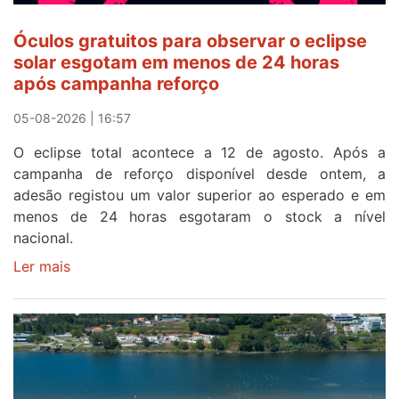
a
cruzar
Óculos gratuitos para observar o eclipse
a
solar esgotam em menos de 24 horas
meta
após campanha reforço
em
Sintra
05-08-2026 | 16:57
na
O eclipse total acontece a 12 de agosto. Após a
primeira
campanha de reforço disponível desde ontem, a
etapa
adesão registou um valor superior ao esperado e em
da
menos de 24 horas esgotaram o stock a nível
87ª
nacional.
Volta
a
Ler mais
sobre
Portugal
Óculos
gratuitos
para
observar
o
eclipse