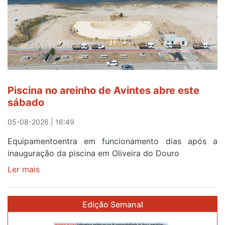
solar
esgotam
em
menos
de
24
horas
Piscina no areinho de Avintes abre este
após
sábado
campanha
reforço
05-08-2026 | 16:49
Equipamentoentra em funcionamento dias após a
inauguração da piscina em Oliveira do Douro
Ler mais
sobre
Piscina
no
Edição Semanal
areinho
de