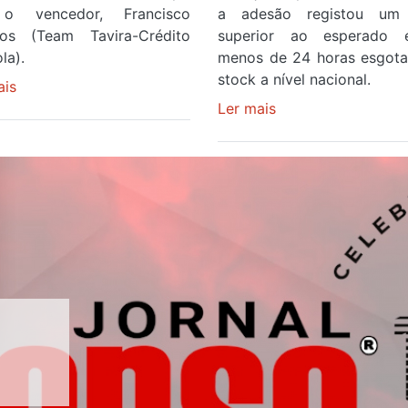
o vencedor, Francisco
a adesão registou um 
os (Team Tavira-Crédito
superior ao esperado
la).
menos de 24 horas esgot
stock a nível nacional.
ais
sobre
Rui
Ler mais
sobre
Oliveira
Óculos
veste
gratuitos
a
para
Camisola
observar
Amarela
o
e
eclipse
após
solar
ser
esgotam
o
em
quarto
menos
ravilhas
a
de
cruzar
24
a
horas