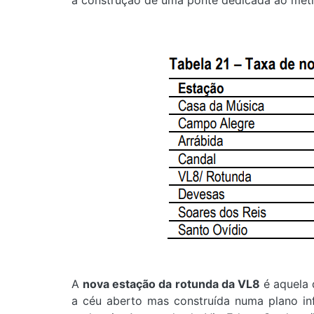
a construção de uma ponte dedicada ao metr
A
nova estação da rotunda da VL8
é aquela 
a céu aberto mas construída numa plano inf