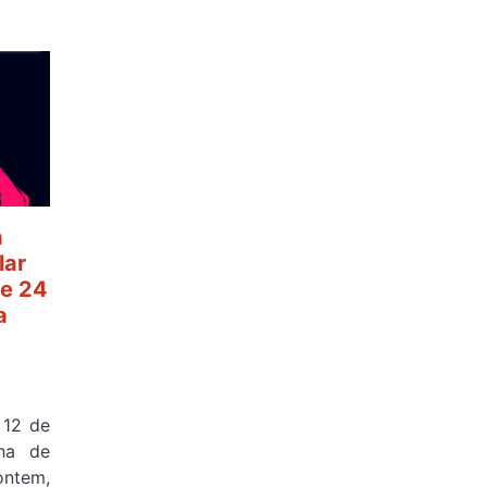
a
lar
e 24
a
 12 de
ha de
ontem,