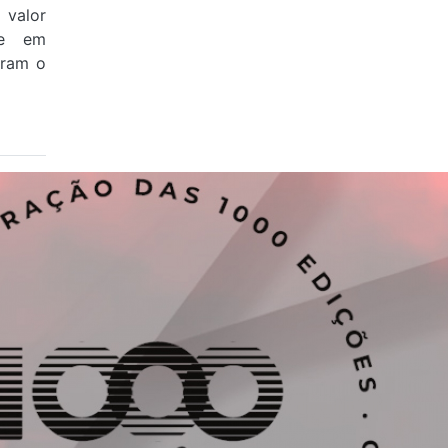
valor
 e em
aram o