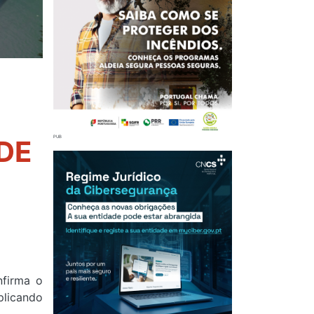
DE
firma o
mplicando