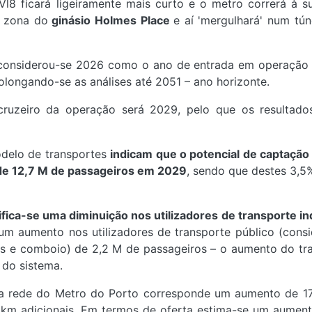
l8 ficará ligeiramente mais curto e o metro correrá à su
a zona do
ginásio Holmes Place
e aí 'mergulhará' num tún
o considerou-se 2026 como o ano de entrada em operação 
olongando-se as análises até 2051 – ano horizonte.
uzeiro da operação será 2029, pelo que os resultado
odelo de transportes
indicam que o potencial de captação 
 de 12,7 M de passageiros em 2029
, sendo que destes 3,
ifica-se uma diminuição nos utilizadores de transporte ind
um aumento nos utilizadores de transporte público (cons
s e comboio) de 2,2 M de passageiros – o aumento do tr
 do sistema.
na rede do Metro do Porto corresponde um aumento de 1
km adicionais. Em termos de oferta estima-se um aument