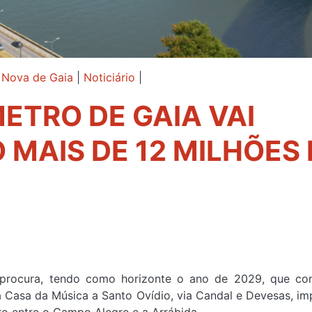
a Nova de Gaia
|
Noticiário
|
ETRO DE GAIA VAI
 MAIS DE 12 MILHÕES 
procura, tendo como horizonte o ano de 2029, que con
ar a Casa da Música a Santo Ovídio, via Candal e Devesas, i