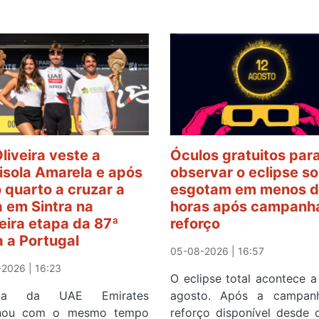
Oliveira veste a
Óculos gratuitos par
sola Amarela e após
observar o eclipse so
o quarto a cruzar a
esgotam em menos d
 em Sintra na
horas após campanh
eira etapa da 87ª
reforço
a a Portugal
05-08-2026 | 16:57
2026 | 16:23
O eclipse total acontece a
ista da UAE Emirates
agosto. Após a campan
inou com o mesmo tempo
reforço disponível desde 