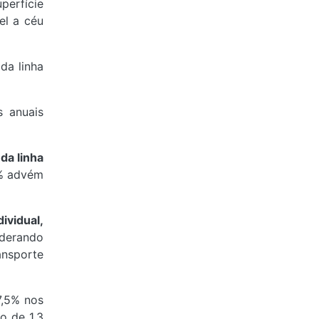
perfície
el a céu
da linha
s anuais
da linha
5% advém
ividual,
iderando
ansporte
7,5% nos
o de 1,3