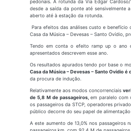
pedonais. A rotunda da Via Edgar Cardoso/V
desde a saída da ponte até sensivelmente 
aberto até à estação da rotunda.
Para efeitos das análises custo e benefíci
Casa da Música – Devesas – Santo Ovídio, pr
Tendo em conta o efeito ramp up o ano cr
apresentados descrevem esse ano.
Os resultados apurados tendo por base o m
Casa da Música – Devesas – Santo Ovídio é
da procura de indução.
Relativamente aos modos concorrenciais
ver
de 5,8 M de passageiros,
em paralelo com 
os passageiros da STCP, operadores privado
público decorre do seu papel de alimentação
A este aumento de 13,0% nos passageiros 
passageiros.km, com 92,4 M de passageiros.