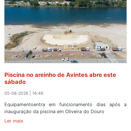
observar
o
eclipse
solar
esgotam
em
menos
de
24
horas
Piscina no areinho de Avintes abre este
após
sábado
campanha
reforço
05-08-2026 | 16:49
Equipamentoentra em funcionamento dias após a
inauguração da piscina em Oliveira do Douro
Ler mais
sobre
Piscina