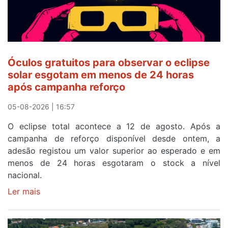
ser
o
quarto
a
cruzar
Óculos gratuitos para observar o eclipse
a
solar esgotam em menos de 24 horas
meta
após campanha reforço
em
Sintra
05-08-2026 | 16:57
na
O eclipse total acontece a 12 de agosto. Após a
primeira
campanha de reforço disponível desde ontem, a
etapa
adesão registou um valor superior ao esperado e em
da
menos de 24 horas esgotaram o stock a nível
87ª
nacional.
Volta
a
Ler mais
sobre
Portugal
Óculos
gratuitos
para