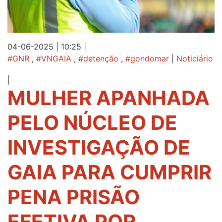
04-06-2025 | 10:25
|
#GNR
,
#VNGAIA
,
#detenção
,
#gondomar
|
Noticiário
|
MULHER APANHADA
PELO NÚCLEO DE
INVESTIGAÇÃO DE
GAIA PARA CUMPRIR
PENA PRISÃO
EFETIVA POR