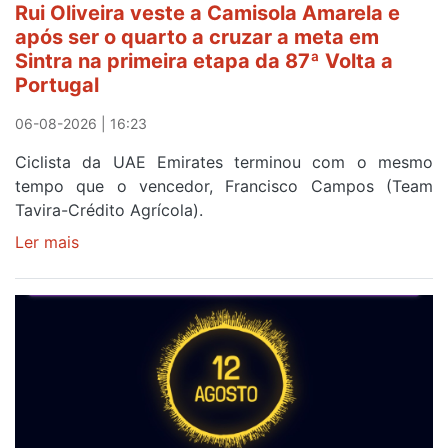
Rui Oliveira veste a Camisola Amarela e
após ser o quarto a cruzar a meta em
Sintra na primeira etapa da 87ª Volta a
Portugal
06-08-2026 | 16:23
Ciclista da UAE Emirates terminou com o mesmo
tempo que o vencedor, Francisco Campos (Team
Tavira-Crédito Agrícola).
Ler mais
sobre
Rui
Oliveira
veste
a
Camisola
Amarela
e
após