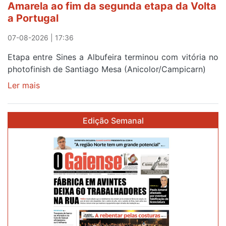
Amarela ao fim da segunda etapa da Volta
e
a Portugal
Elvas
07-08-2026 | 17:36
Etapa entre Sines a Albufeira terminou com vitória no
photofinish de Santiago Mesa (Anicolor/Campicarn)
Ler mais
sobre
Rui
Oliveira
Edição Semanal
é
sexto
e
continua
de
Camisola
Amarela
ao
fim