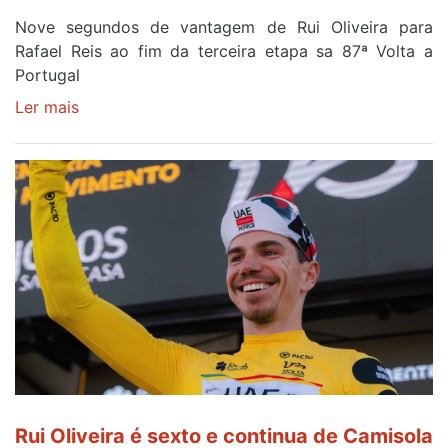
Nove segundos de vantagem de Rui Oliveira para
Rafael Reis ao fim da terceira etapa sa 87ª Volta a
Portugal
Ler mais
sobre
Camisola
Amarela
continua
a
ser
do
gaiense
Rui
Oliveira
após
quinto
lugar
entre
Rui Oliveira é sexto e continua de Camisola
Beja