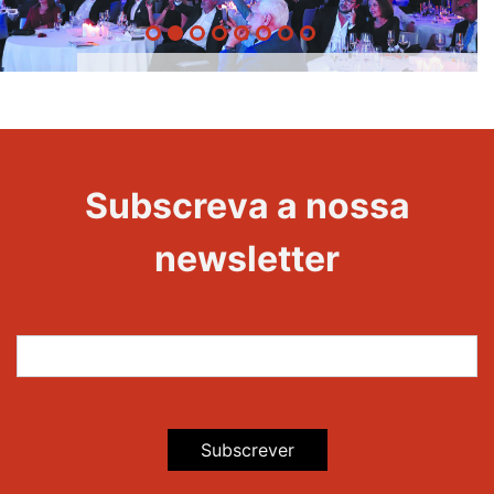
20 Anos -
Evento
22
Subscreva a nossa
Maravilhas
newsletter
Subscrever