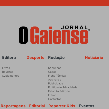
Rodapé
Editora
Desporto
Redação
Noticiário
Livros
Sobre nós
Revistas
Capas
Suplementos
Ficha Técnica
Assinatura
Publicidade
Política de Privacidade
Estatuto Editorial
Entrar
Contactos
Reportagens
Editorial
Reporter Kids
Eventos