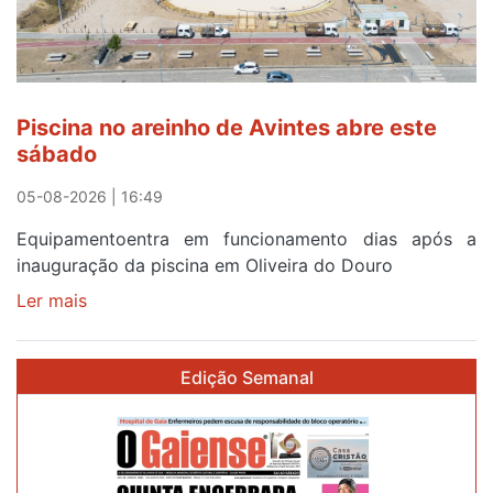
em
menos
de
24
horas
Piscina no areinho de Avintes abre este
após
sábado
campanha
reforço
05-08-2026 | 16:49
Equipamentoentra em funcionamento dias após a
inauguração da piscina em Oliveira do Douro
Ler mais
sobre
Piscina
no
Edição Semanal
areinho
de
Avintes
abre
este