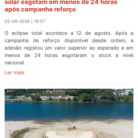
solar esgotam em menos de 24 horas
meta
após campanha reforço
em
Sintra
05-08-2026 | 16:57
na
O eclipse total acontece a 12 de agosto. Após a
primeira
campanha de reforço disponível desde ontem, a
etapa
adesão registou um valor superior ao esperado e em
da
menos de 24 horas esgotaram o stock a nível
87ª
nacional.
Volta
a
Ler mais
sobre
Portugal
Óculos
gratuitos
para
observar
o
eclipse
solar
esgotam