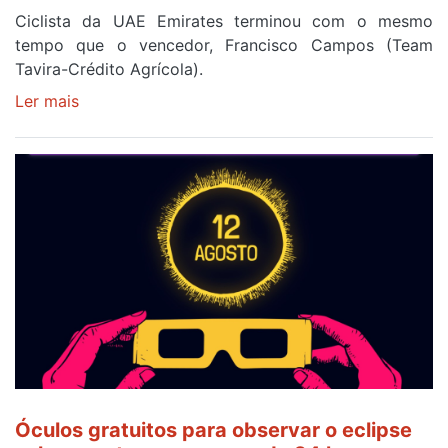
Ciclista da UAE Emirates terminou com o mesmo
tempo que o vencedor, Francisco Campos (Team
Tavira-Crédito Agrícola).
Ler mais
sobre
Rui
Oliveira
veste
a
Camisola
Amarela
e
após
ser
o
quarto
a
cruzar
Óculos gratuitos para observar o eclipse
a