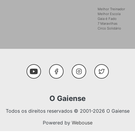
Melhor Treinador
Melhor Escola
Gaia é Fado
7 Maravilhas
Circo Solidário
Social Media
Youtube
Facebook
Instagram
Twitter
O Gaiense
Todos os direitos reservados © 2001-2026 O Gaiense
Powered by
Webouse