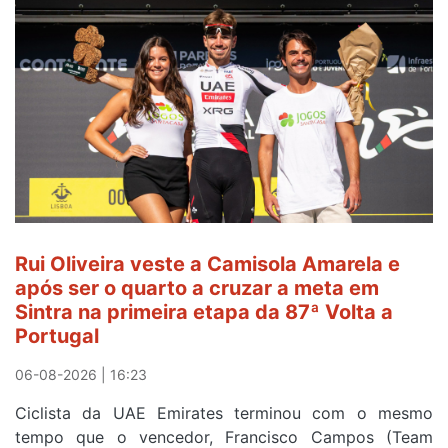
é
sexto
e
continua
de
Camisola
Amarela
ao
fim
da
segunda
Rui Oliveira veste a Camisola Amarela e
etapa
após ser o quarto a cruzar a meta em
da
Sintra na primeira etapa da 87ª Volta a
Volta
Portugal
a
Portugal
06-08-2026 | 16:23
Ciclista da UAE Emirates terminou com o mesmo
tempo que o vencedor, Francisco Campos (Team