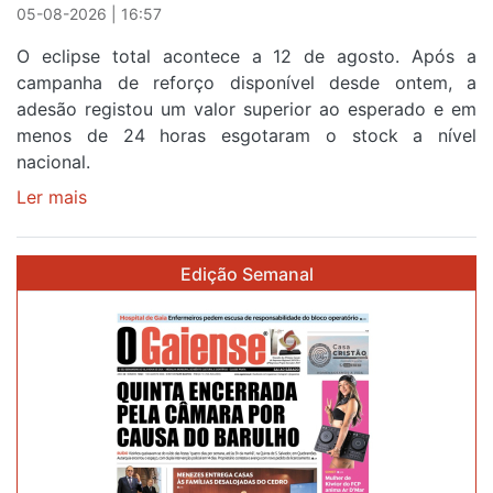
Sintra
05-08-2026 | 16:57
na
O eclipse total acontece a 12 de agosto. Após a
primeira
campanha de reforço disponível desde ontem, a
etapa
adesão registou um valor superior ao esperado e em
da
menos de 24 horas esgotaram o stock a nível
87ª
nacional.
Volta
a
Ler mais
sobre
Portugal
Óculos
gratuitos
Edição Semanal
para
observar
o
eclipse
solar
esgotam
em
menos
de