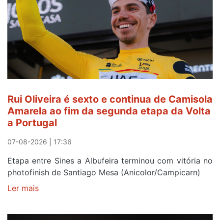
Rui Oliveira é sexto e continua de Camisola
Amarela ao fim da segunda etapa da Volta
a Portugal
07-08-2026 | 17:36
Etapa entre Sines a Albufeira terminou com vitória no
photofinish de Santiago Mesa (Anicolor/Campicarn)
Ler mais
sobre
Rui
Oliveira