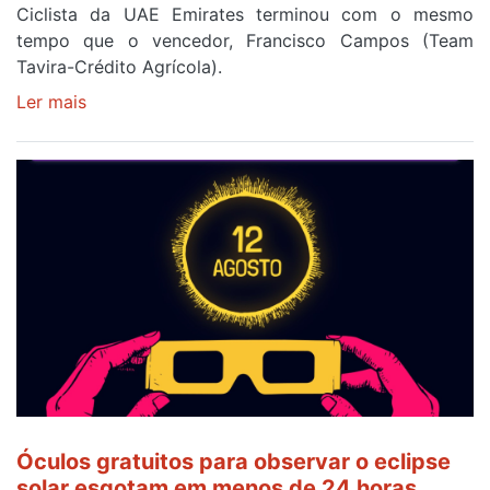
Ciclista da UAE Emirates terminou com o mesmo
tempo que o vencedor, Francisco Campos (Team
Tavira-Crédito Agrícola).
Ler mais
sobre
Rui
Oliveira
veste
a
Camisola
Amarela
e
após
ser
o
quarto
a
cruzar
Óculos gratuitos para observar o eclipse
a
solar esgotam em menos de 24 horas