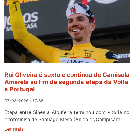
Rui Oliveira é sexto e continua de Camisola
Amarela ao fim da segunda etapa da Volta
a Portugal
07-08-2026 | 17:36
Etapa entre Sines a Albufeira terminou com vitória no
photofinish de Santiago Mesa (Anicolor/Campicarn)
Ler mais
sobre