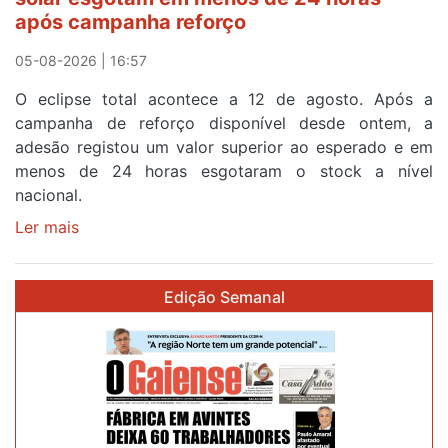
meta
após campanha reforço
em
Sintra
05-08-2026 | 16:57
na
O eclipse total acontece a 12 de agosto. Após a
primeira
campanha de reforço disponível desde ontem, a
etapa
adesão registou um valor superior ao esperado e em
da
menos de 24 horas esgotaram o stock a nível
87ª
nacional.
Volta
a
Ler mais
sobre
Portugal
Óculos
gratuitos
Edição Semanal
para
observar
o
eclipse
solar
esgotam
em