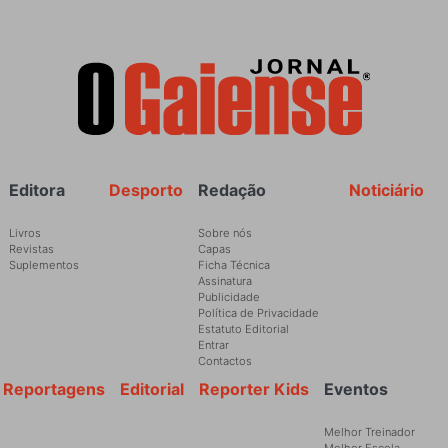
Rodapé
Editora
Desporto
Redação
Noticiário
Livros
Sobre nós
Revistas
Capas
Suplementos
Ficha Técnica
Assinatura
Publicidade
Política de Privacidade
Estatuto Editorial
Entrar
Contactos
Reportagens
Editorial
Reporter Kids
Eventos
Melhor Treinador