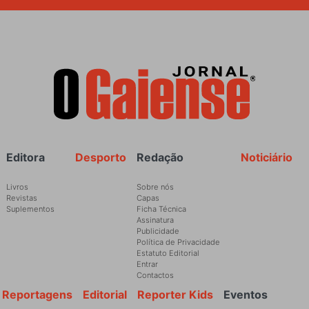
Rodapé
Editora
Desporto
Redação
Noticiário
Livros
Sobre nós
Revistas
Capas
Suplementos
Ficha Técnica
Assinatura
Publicidade
Política de Privacidade
Estatuto Editorial
Entrar
Contactos
Reportagens
Editorial
Reporter Kids
Eventos