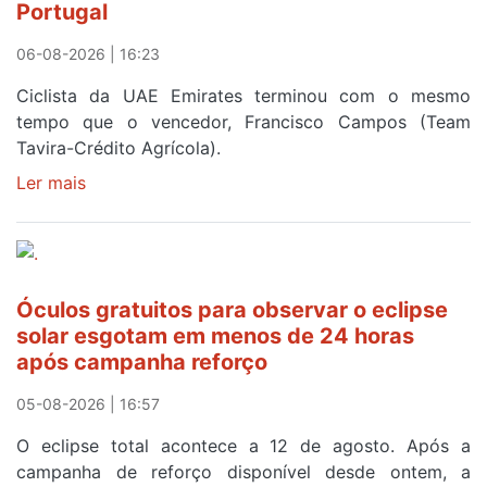
Portugal
a
Portugal
06-08-2026 | 16:23
Ciclista da UAE Emirates terminou com o mesmo
tempo que o vencedor, Francisco Campos (Team
Tavira-Crédito Agrícola).
Ler mais
sobre
Rui
Oliveira
veste
a
Óculos gratuitos para observar o eclipse
Camisola
solar esgotam em menos de 24 horas
Amarela
após campanha reforço
e
após
05-08-2026 | 16:57
ser
o
O eclipse total acontece a 12 de agosto. Após a
quarto
campanha de reforço disponível desde ontem, a