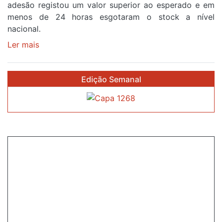
a
adesão registou um valor superior ao esperado e em
cruzar
menos de 24 horas esgotaram o stock a nível
a
nacional.
meta
Ler mais
sobre
em
Óculos
Sintra
gratuitos
na
Edição Semanal
para
primeira
observar
etapa
o
da
eclipse
87ª
solar
Volta
esgotam
a
em
Portugal
menos
de
24
horas
após