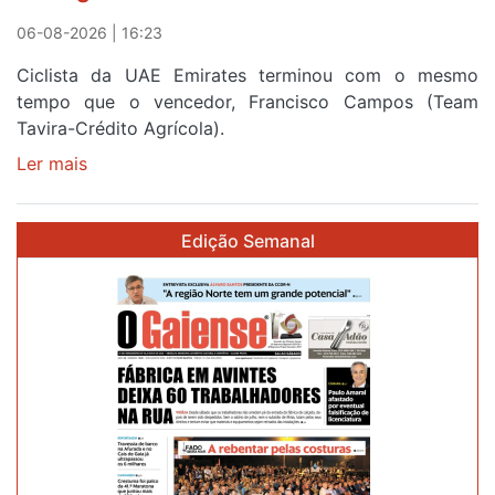
Portugal
06-08-2026 | 16:23
Ciclista da UAE Emirates terminou com o mesmo
tempo que o vencedor, Francisco Campos (Team
Tavira-Crédito Agrícola).
Ler mais
sobre
Rui
Oliveira
Edição Semanal
veste
a
Camisola
Amarela
e
após
ser
o
quarto
a