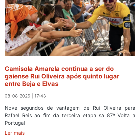
Camisola Amarela continua a ser do
gaiense Rui Oliveira após quinto lugar
entre Beja e Elvas
08-08-2026 | 17:43
Nove segundos de vantagem de Rui Oliveira para
Rafael Reis ao fim da terceira etapa sa 87ª Volta a
Portugal
Ler mais
sobre