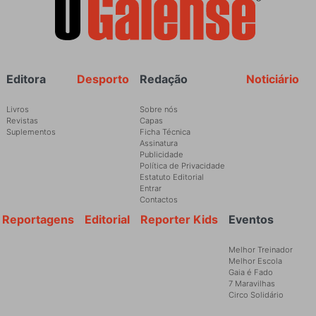
Rodapé
Editora
Desporto
Redação
Noticiário
Livros
Sobre nós
Revistas
Capas
Suplementos
Ficha Técnica
Assinatura
Publicidade
Política de Privacidade
Estatuto Editorial
Entrar
Contactos
Reportagens
Editorial
Reporter Kids
Eventos
Melhor Treinador
Melhor Escola
Gaia é Fado
7 Maravilhas
Circo Solidário