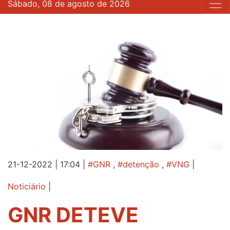
Sábado, 08 de agosto de 2026
21-12-2022 | 17:04
|
#GNR
,
#detenção
,
#VNG
|
Noticiário
|
GNR DETEVE