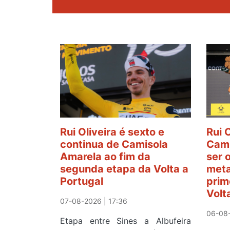
Rui Oliveira é sexto e
Rui 
continua de Camisola
Cami
Amarela ao fim da
ser 
segunda etapa da Volta a
meta
Portugal
prim
Volt
07-08-2026 | 17:36
06-08-
Etapa entre Sines a Albufeira