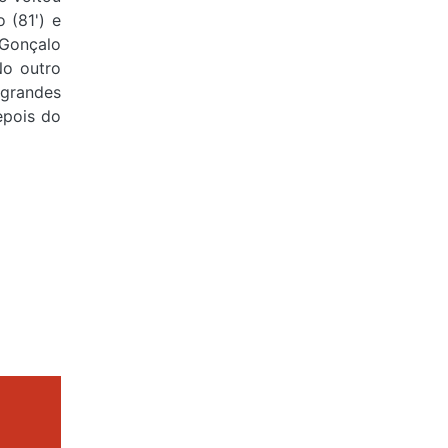
 (81') e
 Gonçalo
No outro
grandes
epois do