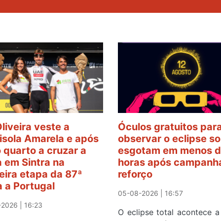
Oliveira veste a
Óculos gratuitos par
sola Amarela e após
observar o eclipse so
o quarto a cruzar a
esgotam em menos d
 em Sintra na
horas após campanh
eira etapa da 87ª
reforço
a a Portugal
05-08-2026 | 16:57
2026 | 16:23
O eclipse total acontece a