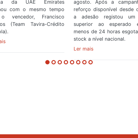
ista da UAE Emirates
agosto. Após a campan
inou com o mesmo tempo
reforço disponível desde 
o vencedor, Francisco
a adesão registou um 
os (Team Tavira-Crédito
superior ao esperado
la).
menos de 24 horas esgot
stock a nível nacional.
ais
sobre
Rui
Ler mais
sobre
Oliveira
Óculos
veste
gratuitos
a
para
Camisola
observar
Amarela
o
e
eclipse
após
solar
ser
esgotam
o
em
quarto
menos
dor
a
de
cruzar
24