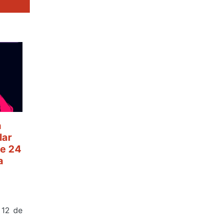
a
lar
e 24
a
 12 de