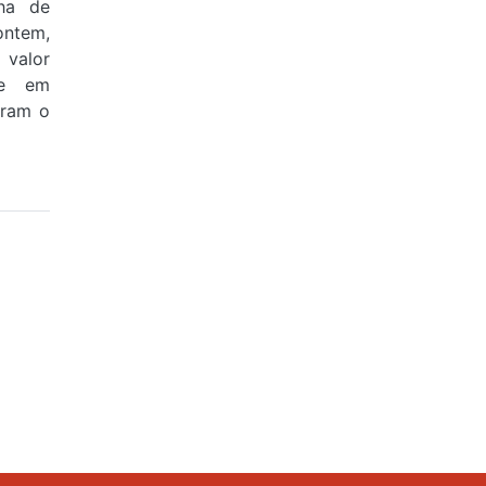
ha de
ontem,
valor
 e em
aram o