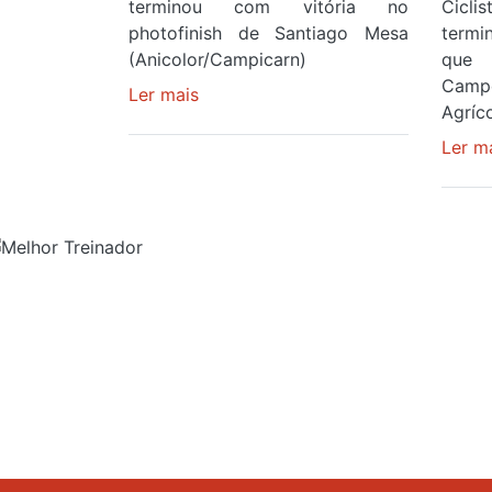
terminou com vitória no
Cicl
photofinish de Santiago Mesa
term
(Anicolor/Campicarn)
que 
Camp
Ler mais
sobre
Agríco
Rui
Oliveira
Ler m
é
sexto
e
continua
de
Camisola
Evento
Evento
Amarela
ao
fim
da
segunda
O Melhor Treina
1000 Edições
etapa
da