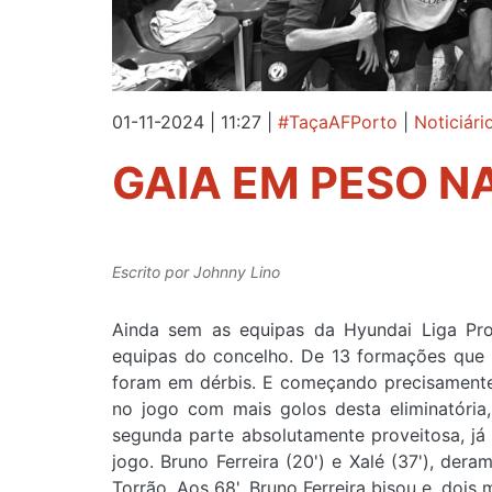
01-11-2024 | 11:27
|
#TaçaAFPorto
|
Noticiári
GAIA EM PESO N
Escrito por
Johnny Lino
Ainda sem as equipas da Hyundai Liga Pro,
equipas do concelho. De 13 formações que 
foram em dérbis. E começando precisamente
no jogo com mais golos desta eliminatória
segunda parte absolutamente proveitosa, já
jogo. Bruno Ferreira (20') e Xalé (37'), der
Torrão. Aos 68', Bruno Ferreira bisou e, dois