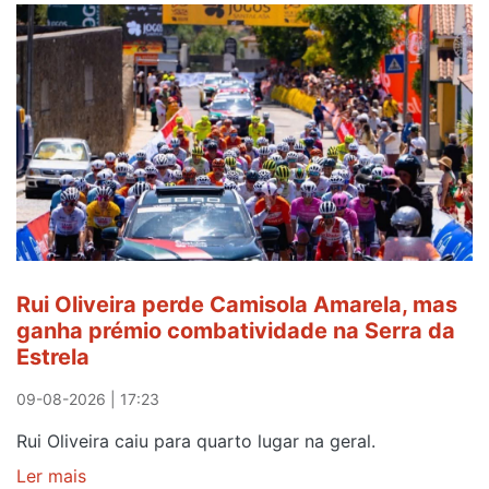
Pedro
I
abre
curso
de
Português
Língua
de
Acolhimento
Rui Oliveira perde Camisola Amarela, mas
ganha prémio combatividade na Serra da
Estrela
09-08-2026 | 17:23
Rui Oliveira caiu para quarto lugar na geral.
Ler mais
sobre