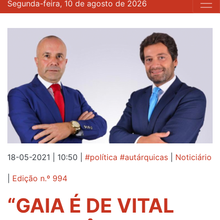
Segunda-feira, 10 de agosto de 2026
18-05-2021 | 10:50
|
#política #autárquicas
|
Noticiário
|
Edição n.º 994
“GAIA É DE VITAL