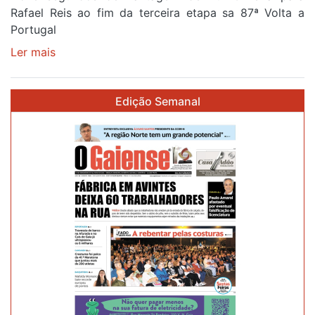
Rafael Reis ao fim da terceira etapa sa 87ª Volta a
Portugal
Ler mais
sobre
Camisola
Amarela
Edição Semanal
continua
a
ser
do
gaiense
Rui
Oliveira
após
quinto
lugar
entre
Beja
e