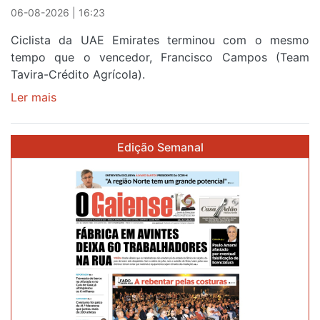
Portugal
06-08-2026 | 16:23
Ciclista da UAE Emirates terminou com o mesmo
tempo que o vencedor, Francisco Campos (Team
Tavira-Crédito Agrícola).
Ler mais
sobre
Rui
Oliveira
Edição Semanal
veste
a
Camisola
Amarela
e
após
ser
o
quarto
a
cruzar