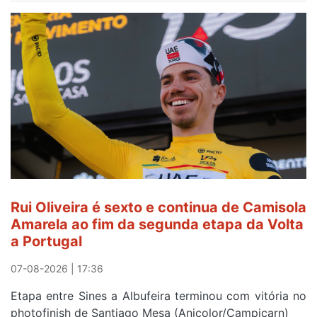
Amarela
continua
a
ser
do
gaiense
Rui
Oliveira
após
quinto
lugar
entre
Rui Oliveira é sexto e continua de Camisola
Beja
Amarela ao fim da segunda etapa da Volta
e
a Portugal
Elvas
07-08-2026 | 17:36
Etapa entre Sines a Albufeira terminou com vitória no
photofinish de Santiago Mesa (Anicolor/Campicarn)