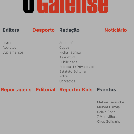
Rodapé
Editora
Desporto
Redação
Noticiário
Livros
Sobre nós
Revistas
Capas
Suplementos
Ficha Técnica
Assinatura
Publicidade
Política de Privacidade
Estatuto Editorial
Entrar
Contactos
Reportagens
Editorial
Reporter Kids
Eventos
Melhor Treinador
Melhor Escola
Gaia é Fado
7 Maravilhas
Circo Solidário