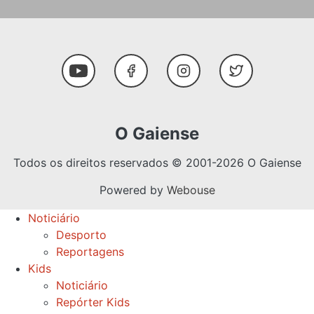
Social Media
Youtube
Facebook
Instagram
Twitter
O Gaiense
Todos os direitos reservados © 2001-2026 O Gaiense
Powered by
Webouse
Noticiário
Desporto
Reportagens
Kids
Noticiário
Repórter Kids