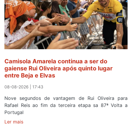
Camisola Amarela continua a ser do
gaiense Rui Oliveira após quinto lugar
entre Beja e Elvas
08-08-2026 | 17:43
Nove segundos de vantagem de Rui Oliveira para
Rafael Reis ao fim da terceira etapa sa 87ª Volta a
Portugal
Ler mais
sobre
Camisola