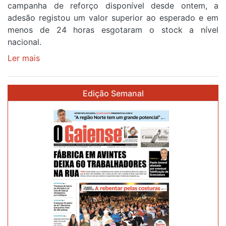
campanha de reforço disponível desde ontem, a
etapa
adesão registou um valor superior ao esperado e em
da
menos de 24 horas esgotaram o stock a nível
87ª
nacional.
Volta
a
Ler mais
sobre
Portugal
Óculos
gratuitos
Edição Semanal
para
observar
o
eclipse
solar
esgotam
em
menos
de
24
horas