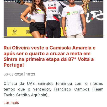
continua
de
Camisola
Amarela
ao
fim
da
segunda
Rui Oliveira veste a Camisola Amarela e
etapa
após ser o quarto a cruzar a meta em
da
Sintra na primeira etapa da 87ª Volta a
Volta
Portugal
a
Portugal
06-08-2026 | 16:23
Ciclista da UAE Emirates terminou com o mesmo
tempo que o vencedor, Francisco Campos (Team
Tavira-Crédito Agrícola).
Ler mais
sobre