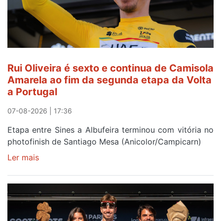
Rui Oliveira é sexto e continua de Camisola
Amarela ao fim da segunda etapa da Volta
a Portugal
07-08-2026 | 17:36
Etapa entre Sines a Albufeira terminou com vitória no
photofinish de Santiago Mesa (Anicolor/Campicarn)
Ler mais
sobre
Rui
Oliveira
é
sexto
e