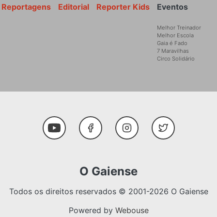
Reportagens
Editorial
Reporter Kids
Eventos
Melhor Treinador
Melhor Escola
Gaia é Fado
7 Maravilhas
Circo Solidário
Social Media
Youtube
Facebook
Instagram
Twitter
O Gaiense
Todos os direitos reservados © 2001-2026 O Gaiense
Powered by
Webouse