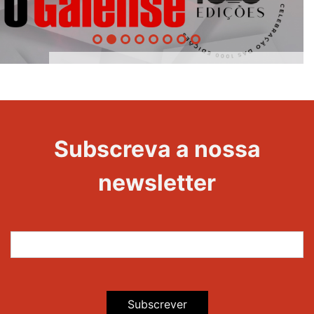
1000
Evento
Edições
Subscreva a nossa
newsletter
Subscrever