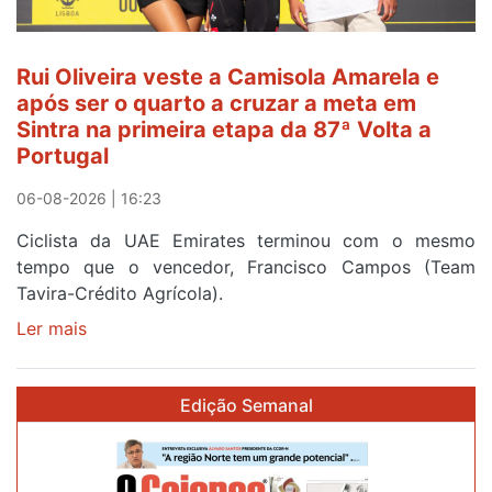
fim
da
segunda
Rui Oliveira veste a Camisola Amarela e
etapa
após ser o quarto a cruzar a meta em
da
Sintra na primeira etapa da 87ª Volta a
Volta
Portugal
a
Portugal
06-08-2026 | 16:23
Ciclista da UAE Emirates terminou com o mesmo
tempo que o vencedor, Francisco Campos (Team
Tavira-Crédito Agrícola).
Ler mais
sobre
Rui
Oliveira
Edição Semanal
veste
a
Camisola
Amarela