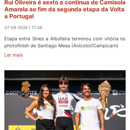
Rui Oliveira é sexto e continua de Camisola
Beja
Amarela ao fim da segunda etapa da Volta
e
a Portugal
Elvas
07-08-2026 | 17:36
Etapa entre Sines a Albufeira terminou com vitória no
photofinish de Santiago Mesa (Anicolor/Campicarn)
Ler mais
sobre
Rui
Oliveira
é
sexto
e
continua
de
Camisola
Amarela
ao