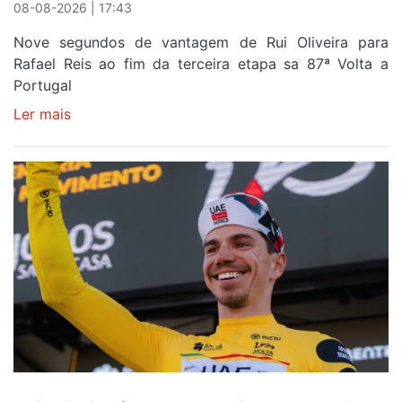
08-08-2026 | 17:43
Nove segundos de vantagem de Rui Oliveira para
Rafael Reis ao fim da terceira etapa sa 87ª Volta a
Portugal
Ler mais
sobre
Camisola
Amarela
continua
a
ser
do
gaiense
Rui
Oliveira
após
quinto
lugar
entre