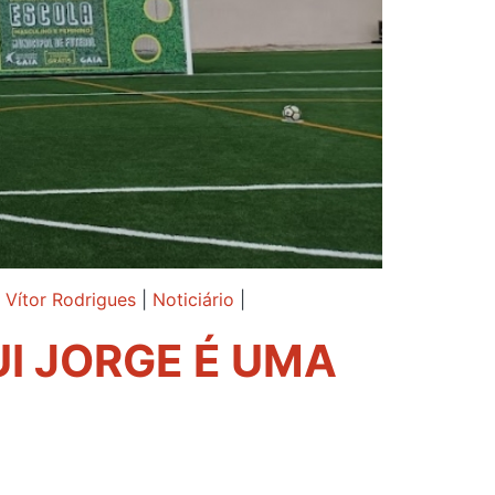
 Vítor Rodrigues
|
Noticiário
|
I JORGE É UMA