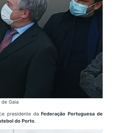
 de Gaia
ice presidente da
Federação Portuguesa de
utebol do Porto
.