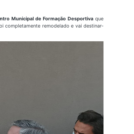
tro Municipal de Formação Desportiva
que
foi completamente remodelado e vai destinar-