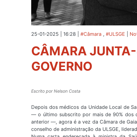
25-01-2025 | 16:28
|
#Câmara
,
#ULSGE
|
Not
CÂMARA JUNTA-S
GOVERNO
Escrito por
Nelson Costa
Depois dos médicos da Unidade Local de Saú
— o último subscrito por mais de 90% dos d
anterior —, agora é a vez da Câmara de Gaia 
conselho de administração da ULSGE, liderad
Numa carta endereçada à ministra da Saúd