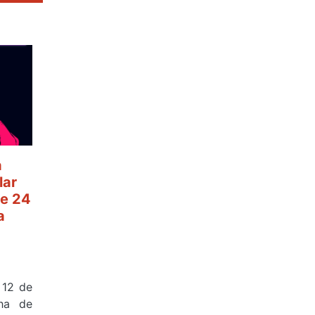
a
lar
e 24
a
 12 de
ha de