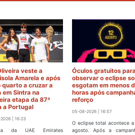
Oliveira veste a
Óculos gratuitos par
sola Amarela e após
observar o eclipse so
o quarto a cruzar a
esgotam em menos d
 em Sintra na
horas após campanh
eira etapa da 87ª
reforço
a a Portugal
05-08-2026 | 16:57
2026 | 16:23
O eclipse total acontece a
ista da UAE Emirates
agosto. Após a campan