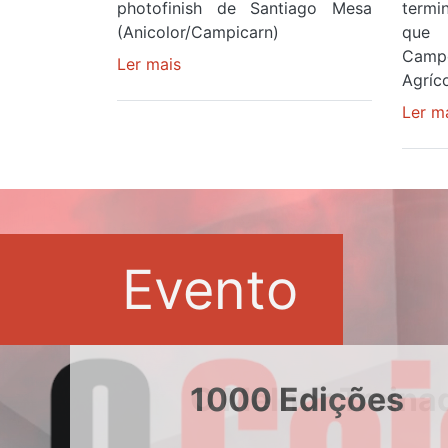
photofinish de Santiago Mesa
term
(Anicolor/Campicarn)
que 
Camp
Ler mais
sobre
Agríco
Rui
Oliveira
Ler m
é
sexto
e
continua
de
Camisola
Evento
Amarela
ao
fim
da
segunda
1000 Edições
etapa
da