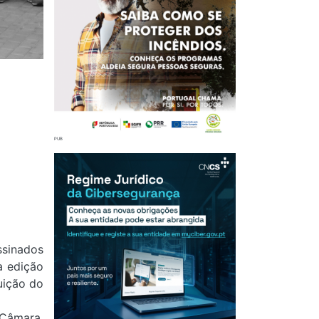
ssinados
a edição
uição do
 Câmara,