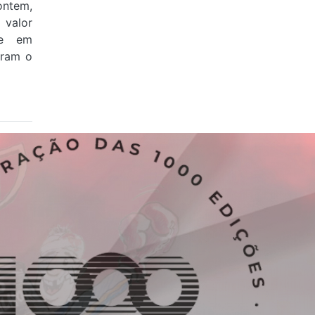
ontem,
valor
 e em
aram o