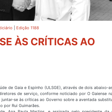
iciário
|
Edição 1188
E ÀS CRÍTICAS AO
de de Gaia e Espinho (ULSGE), através de dois abaixo-a
iretores de serviço, conforme noticiado por O Gaiense n
juntar-se às críticas ao Governo sobre a aventada substit
o por Rui Guimarães.
e, Ana Paula Martins, e assinada pelo presidente da