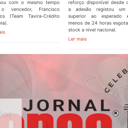
inou com o mesmo tempo
reforço disponível desde 
o vencedor, Francisco
a adesão registou um 
os (Team Tavira-Crédito
superior ao esperado
la).
menos de 24 horas esgot
stock a nível nacional.
ais
sobre
Rui
Ler mais
sobre
Oliveira
Óculos
veste
gratuitos
a
para
Camisola
observar
Amarela
o
e
eclipse
após
solar
ser
esgotam
o
em
quarto
menos
a
de
cruzar
24