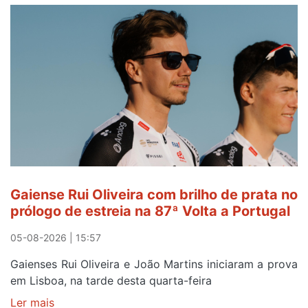
no
areinho
de
Avintes
abre
este
sábado
Gaiense Rui Oliveira com brilho de prata no
prólogo de estreia na 87ª Volta a Portugal
05-08-2026 | 15:57
Gaienses Rui Oliveira e João Martins iniciaram a prova
em Lisboa, na tarde desta quarta-feira
Ler mais
sobre