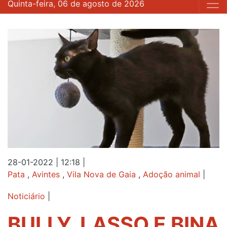
Quinta-feira, 06 de agosto de 2026
28-01-2022 | 12:18
|
Pata
,
Avintes
,
Vila Nova de Gaia
,
Adoção animal
|
Noticiário
|
BULLY, LASSO E BINA