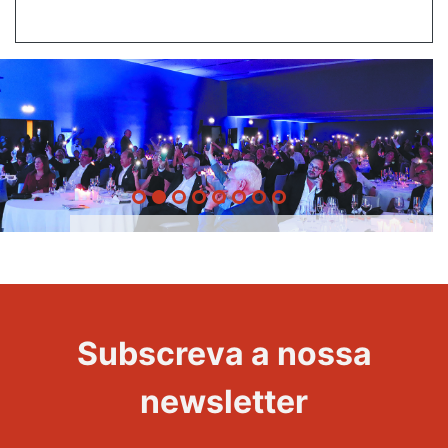
20 Anos -
Evento
22
Subscreva a nossa
Maravilhas
newsletter