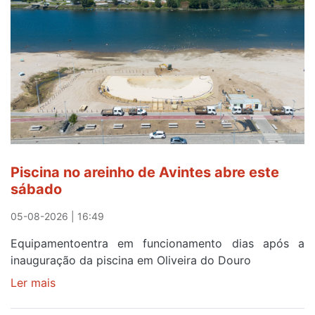
observar
o
eclipse
solar
esgotam
em
menos
de
24
horas
Piscina no areinho de Avintes abre este
após
sábado
campanha
reforço
05-08-2026 | 16:49
Equipamentoentra em funcionamento dias após a
inauguração da piscina em Oliveira do Douro
Ler mais
sobre
Piscina