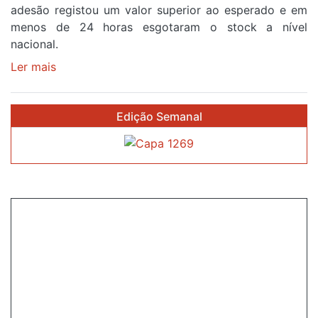
a
adesão registou um valor superior ao esperado e em
cruzar
menos de 24 horas esgotaram o stock a nível
a
nacional.
meta
Ler mais
sobre
em
Óculos
Sintra
gratuitos
na
Edição Semanal
para
primeira
observar
etapa
o
da
eclipse
87ª
solar
Volta
esgotam
a
em
Portugal
menos
de
24
horas
após