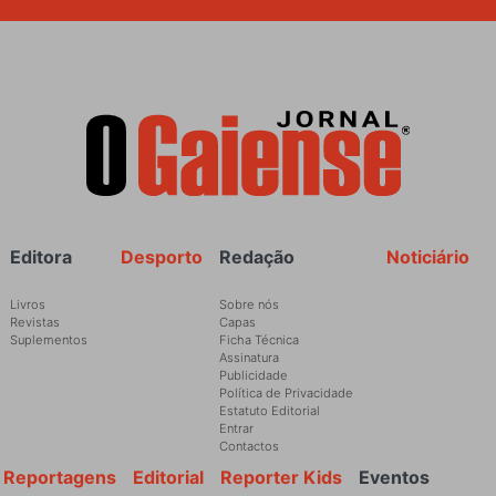
Rodapé
Editora
Desporto
Redação
Noticiário
Livros
Sobre nós
Revistas
Capas
Suplementos
Ficha Técnica
Assinatura
Publicidade
Política de Privacidade
Estatuto Editorial
Entrar
Contactos
Reportagens
Editorial
Reporter Kids
Eventos