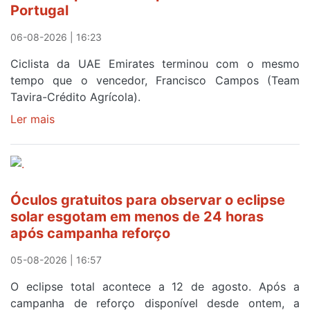
Portugal
a
Portugal
06-08-2026 | 16:23
Ciclista da UAE Emirates terminou com o mesmo
tempo que o vencedor, Francisco Campos (Team
Tavira-Crédito Agrícola).
Ler mais
sobre
Rui
Oliveira
veste
a
Óculos gratuitos para observar o eclipse
Camisola
solar esgotam em menos de 24 horas
Amarela
após campanha reforço
e
após
05-08-2026 | 16:57
ser
o
O eclipse total acontece a 12 de agosto. Após a
quarto
campanha de reforço disponível desde ontem, a