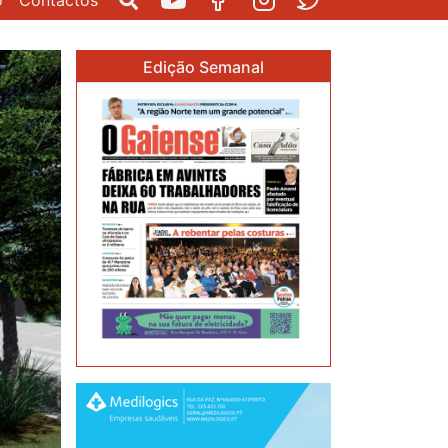
o
Contactos
Pesquisar
Youtube
Facebook
Instagram
Twitter
Edição Semanal