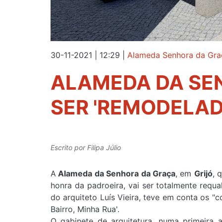
30-11-2021 | 12:29
|
Alameda Senhora da Gra
ALAMEDA DA SE
SER 'REMODELAD
Escrito por
Filipa Júlio
A
Alameda da Senhora da Graça
, em
Grijó
, 
honra da padroeira, vai ser totalmente requal
do
arquiteto Luís Vieira, teve em conta os "
Bairro, Minha Rua'.
O gabinete de arquitetura, numa primeira a