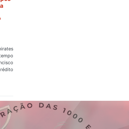
 a
ª
rates
tempo
cisco
édito