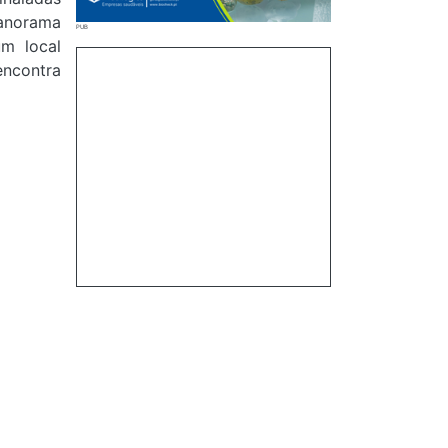
panorama
um local
encontra