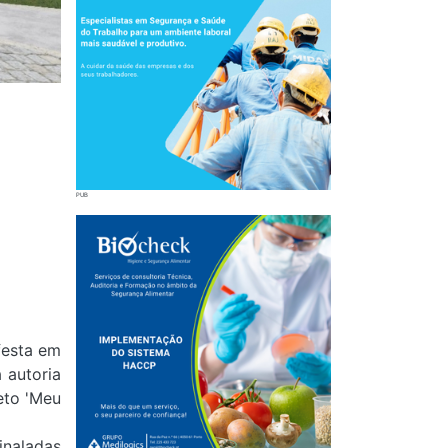
festa em
a autoria
eto 'Meu
inaladas