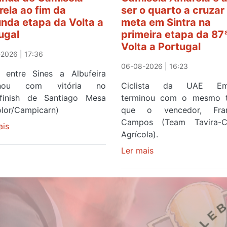
ela ao fim da
ser o quarto a cruzar
nda etapa da Volta a
meta em Sintra na
ugal
primeira etapa da 87
Volta a Portugal
2026 | 17:36
06-08-2026 | 16:23
 entre Sines a Albufeira
inou com vitória no
Ciclista da UAE Emi
finish de Santiago Mesa
terminou com o mesmo 
olor/Campicarn)
que o vencedor, Fran
Campos (Team Tavira-Cr
ais
sobre
Agrícola).
Rui
Oliveira
Ler mais
sobre
é
Rui
sexto
Oliveira
e
veste
continua
a
de
Camisola
Camisola
Amarela