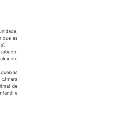
nidade,
r que as
s”.
 sábado,
nalmente
 queixas
a câmara
nimal de
nfantil e