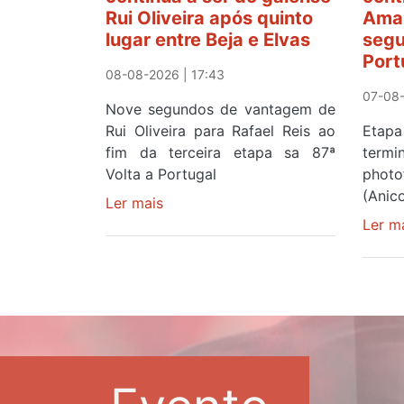
Rui Oliveira após quinto
Amar
lugar entre Beja e Elvas
segu
Port
08-08-2026 | 17:43
07-08-
Nove segundos de vantagem de
Rui Oliveira para Rafael Reis ao
Etapa
fim da terceira etapa sa 87ª
term
Volta a Portugal
photo
(Anic
Ler mais
sobre
Camisola
Ler m
Amarela
continua
a
ser
do
gaiense
Rui
Oliveira