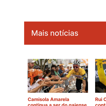
Mais notícias
Camisola Amarela
Rui 
continua a ser do gaiense
cont