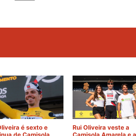
Oliveira é sexto e
Rui Oliveira veste a
inua de Camisola
Camisola Amarela e 