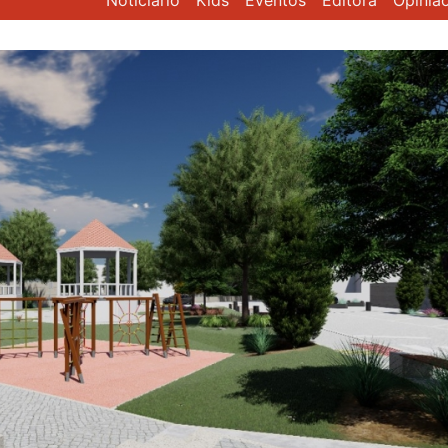
Noticiário
Kids
Eventos
Editora
Opiniã