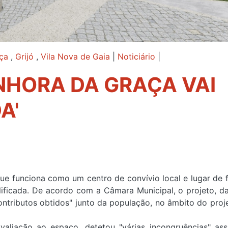
ça
,
Grijó
,
Vila Nova de Gaia
|
Noticiário
|
NHORA DA GRAÇA VAI
A'
que funciona como um centro de convívio local e lugar de 
ificada. D
e acordo com a Câmara Municipal, o
projeto, d
contributos obtidos" junto da população, no âmbito do proj
valiação ao espaço, detetou "várias incongruências" ass