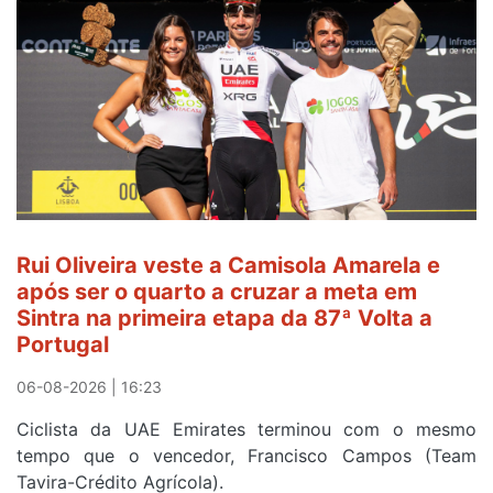
sexto
e
continua
de
Camisola
Amarela
ao
fim
da
segunda
Rui Oliveira veste a Camisola Amarela e
etapa
após ser o quarto a cruzar a meta em
da
Sintra na primeira etapa da 87ª Volta a
Volta
Portugal
a
Portugal
06-08-2026 | 16:23
Ciclista da UAE Emirates terminou com o mesmo
tempo que o vencedor, Francisco Campos (Team
Tavira-Crédito Agrícola).