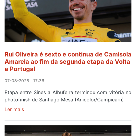
Rui Oliveira é sexto e continua de Camisola
Amarela ao fim da segunda etapa da Volta
a Portugal
07-08-2026 | 17:36
Etapa entre Sines a Albufeira terminou com vitória no
photofinish de Santiago Mesa (Anicolor/Campicarn)
Ler mais
sobre
Rui
Oliveira
é