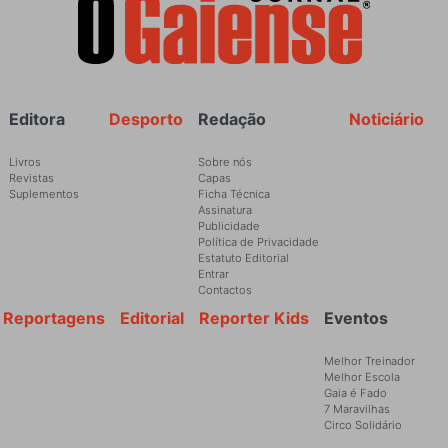
Rodapé
Editora
Desporto
Redação
Noticiário
Livros
Sobre nós
Revistas
Capas
Suplementos
Ficha Técnica
Assinatura
Publicidade
Política de Privacidade
Estatuto Editorial
Entrar
Contactos
Reportagens
Editorial
Reporter Kids
Eventos
Melhor Treinador
Melhor Escola
Gaia é Fado
7 Maravilhas
Circo Solidário