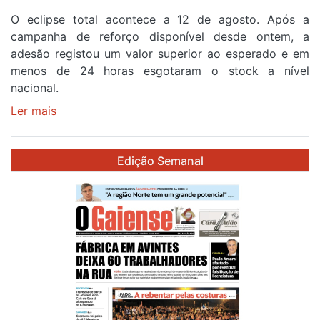
na
O eclipse total acontece a 12 de agosto. Após a
primeira
campanha de reforço disponível desde ontem, a
etapa
adesão registou um valor superior ao esperado e em
da
menos de 24 horas esgotaram o stock a nível
87ª
nacional.
Volta
a
Ler mais
sobre
Portugal
Óculos
gratuitos
Edição Semanal
para
observar
o
eclipse
solar
esgotam
em
menos
de
24