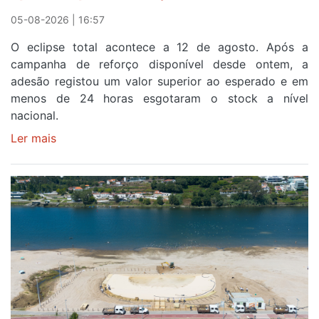
Sintra
05-08-2026 | 16:57
na
O eclipse total acontece a 12 de agosto. Após a
primeira
campanha de reforço disponível desde ontem, a
etapa
adesão registou um valor superior ao esperado e em
da
menos de 24 horas esgotaram o stock a nível
87ª
nacional.
Volta
a
Ler mais
sobre
Portugal
Óculos
gratuitos
para
observar
o
eclipse
solar
esgotam
em
menos