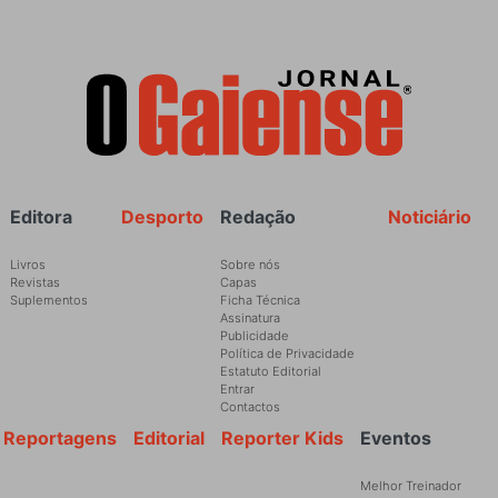
Rodapé
Editora
Desporto
Redação
Noticiário
Livros
Sobre nós
Revistas
Capas
Suplementos
Ficha Técnica
Assinatura
Publicidade
Política de Privacidade
Estatuto Editorial
Entrar
Contactos
Reportagens
Editorial
Reporter Kids
Eventos
Melhor Treinador