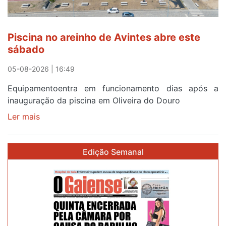
de
24
horas
Piscina no areinho de Avintes abre este
após
sábado
campanha
reforço
05-08-2026 | 16:49
Equipamentoentra em funcionamento dias após a
inauguração da piscina em Oliveira do Douro
Ler mais
sobre
Piscina
no
Edição Semanal
areinho
de
Avintes
abre
este
sábado