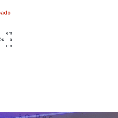
bado
a em
pós a
na em