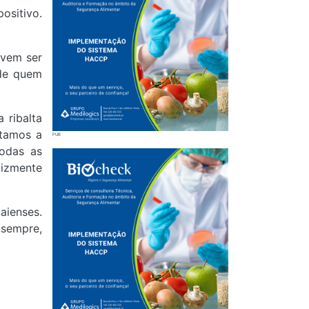
ositivo.
evem ser
 de quem
 ribalta
itamos a
todas as
lizmente
aienses.
 sempre,