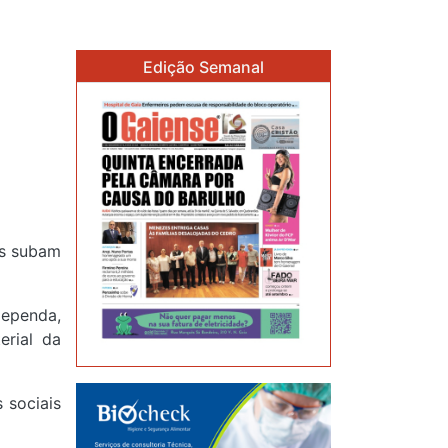
Edição Semanal
es subam
dependa,
erial da
 sociais