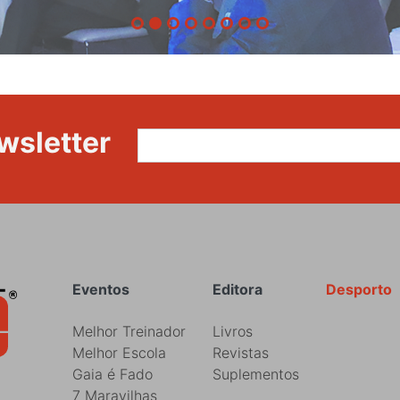
wsletter
Rodapé
Eventos
Editora
Desporto
Melhor Treinador
Livros
Melhor Escola
Revistas
Gaia é Fado
Suplementos
7 Maravilhas