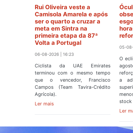
Rui Oliveira veste a
Ócul
Camisola Amarela e após
obse
ser o quarto a cruzar a
esgo
meta em Sintra na
hora
primeira etapa da 87ª
refo
Volta a Portugal
05-08-
06-08-2026 | 16:23
O ecl
Ciclista da UAE Emirates
agos
terminou com o mesmo tempo
refor
que o vencedor, Francisco
a ad
Campos (Team Tavira-Crédito
supe
Agrícola).
menos
stock 
Ler mais
sobre
Rui
Ler m
Oliveira
veste
a