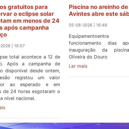
os gratuitos para
Piscina no areinho de
rvar o eclipse solar
Avintes abre este sá
tam em menos de 24
05-08-2026 | 16:49
s após campanha
rço
Equipamentoentr
funcionamento dias a
2026 | 16:57
inauguração da pisci
ipse total acontece a 12 de
Oliveira do Douro
to. Após a campanha de
Ler mais
sobre
ço disponível desde ontem,
Piscina
esão registou um valor
no
rior ao esperado e em
areinho
 de 24 horas esgotaram o
de
a nível nacional.
Avintes
ais
sobre
abre
Óculos
este
gratuitos
sábado
para